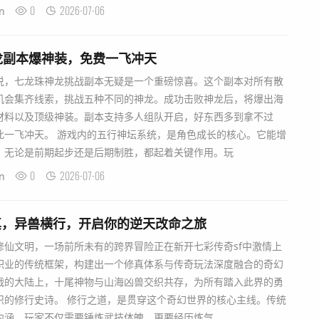
0
2026-07-06
n
龙副本爆神装，免费一飞冲天
说，七龙珠神龙挑战副本无疑是一个重磅惊喜。这个副本对所有散
机会集齐线索，挑战五种不同的神龙。成功击败神龙后，将爆出海
材料以及顶级神装。副本支持多人组队开启，好东西多到拿不过
此一飞冲天。 游戏内的五行神坛系统，是角色成长的核心。它能增
，无论是前期起步还是后期制胜，都起着关键作用。玩
0
2026-07-06
n
真，异兽横行，开启你的逆天改命之旅
修仙文明，一场前所未有的跨界冒险正在新开七彩传奇sf中激情上
职业的传统框架，构建出一个修真体系与传奇玩法深度融合的奇幻
战的大陆上，十尾神物与山海凶兽交织共存，为所有踏入此界的勇
织的修行史诗。 修行之道，是贯穿这个奇幻世界的核心主线。传统
内涵，玩家不仅需要锤炼武技体魄，更要经历炼气