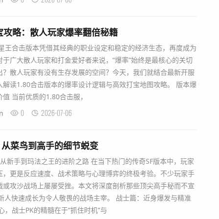
版打宝攻略：散人玩家爆率翻倍秘籍
.80星王合击版本凭借其经典的职业设定和稳定的经济生态，再度成为
对于广大散人玩家和打金爱好者来说，“爆率”始终是最核心的关切
出？散人玩家有没有生存发展的空间？今天，我们就结合最新开服
解读1.80合击版本的爆率设计逻辑与高效打宝地图攻略。 版本爆
值 当前优质的1.80合击服，
0
2026-07-06
n
诀：从菜鸟到高手的细节蜕变
析：从新手到玛法之王的进阶之路 在当下热门的传奇SF版本中，玩家
压，更是反应速度、战术策略与心理博弈的终极考验。不少玩家手
战或攻沙战场上屡屡受挫。本文将深度剖析那些顶尖高手秘而不宣
新人快速成长为令人敬畏的战场主宰。 战士篇：近身爆发与精准
心，战士PK的精髓在于“抓住时机”与