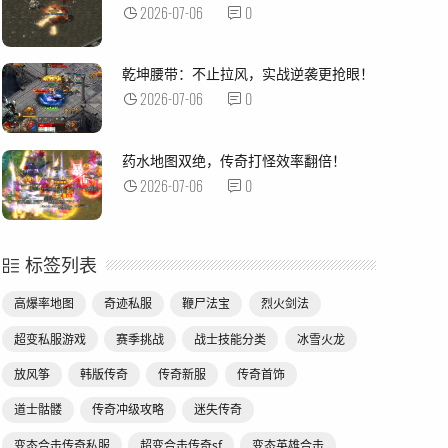
2026-07-06
0
乾坤腰带：不止拉风，实战逆袭更抢眼！
2026-07-06
0
药水地图双绝，传奇打怪效率翻倍！
2026-07-06
0
标签列表
高爆率地图
奇迹私服
鞭尸法宝
烈火剑法
超变私服游戏
赛季挑战
战士技能分类
冰雪火龙
放风筝
韩版传奇
传奇新服
传奇首饰
道士骷髅
传奇冲级攻略
迷失传奇
变态合击传奇私服
超变合击传奇sf
变态英雄合击