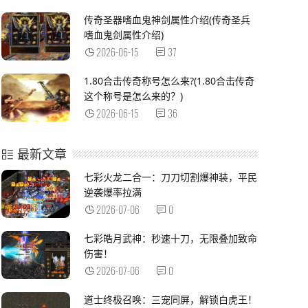
传奇圣器嗜血鬼神剑属性介绍(传奇圣兵
嗜血鬼剑属性介绍)
2026-06-15
37
1.80合击传奇称号怎么来?(1.80合击传奇
这个称号是怎么来的？)
2026-06-15
36
最新文章
七彩火龙二合一：刀刀切割爆神装，平民
逆袭爆率拉满
2026-07-06
0
七彩皓月武神：秒速十刀，无限叠加致命
伤害！
2026-07-06
0
道士终极召唤：三宠同屏，解锁白虎王！