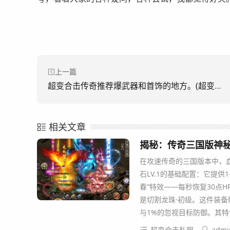
上一篇
超变合击传奇推荐爆武器和首饰的地方。(超变传奇推荐爆武器和饰品的地方。)
相关文章
揭秘：传奇三国版神
在攻速传奇的三国版本中，
石LV.1的基础配置：它提供
春”特效——每秒恢复30点H
是切割龙珠·初级。这件装备
与1%的忽视目标防御。其
超变合击私服
admi