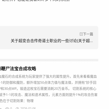
下一篇
关于超变合击传奇道士职业的一些讨论(关于超变攻击中传奇道士职业的一些讨论)
秘鞭尸法宝合成攻略
血魔石的合成系统为玩家提供了强大的属性提升。首先来看看魔血
1-1的防御和魔防，额外增加50点体力值与魔法值，并拥有“妙手回
P和30点MP。锻造这枚宝石需要消耗20万金币。 切割系统的核心
赋予1-1的攻击、魔法和道术属性，元素方面则提升1%的攻击伤害
特色在于切割效果：物理
0
2026-07-06
n