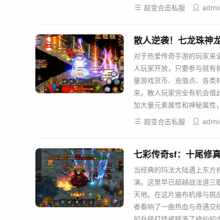
超变合击私服
admi
散人逆袭！七龙珠神
对于热爱传奇手游的玩家来
人玩家开放，只要参与就有
量游戏货币、充值点、各类
来，散人玩家完全有机会借
加大量元素属性和神秘属性
超变合击私服
admi
七彩传奇sf：十尾修
当经典的玛法大陆遇上东方
演。这里早已超越战法道三
天地。在这片遍布机缘与挑
者奏响了一曲热血与奇遇交
的升级打怪被赋予了修仙的