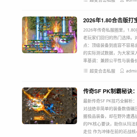
2026年1.80合击
2026年传奇私服圈里，1
老玩家们回归的热门选择。
点：顶级装备到底容不容易
的实际测试数据，为大家深入
率基调：兼顾公平性与装备价
超变合击私服
admi
传奇SF PK制霸秘
最新传奇SF PK技巧全解
对战绝非简单的装备数值碾
握极品装备，却在野外遭遇
的PK核心要诀，助你从玛法
走位 作为冲锋在前的近战核