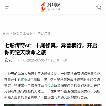
首页
>
超变合击私服
内容详情
七彩传奇sf：十尾修真，异兽横行，开启
你的逆天改命之旅
admin
2026-07-06 14:25:18
当经典的玛法大陆遇上东方修仙文明，一场前所未有的跨界冒险正
在新开七彩
传奇
sf中激情上演。这里早已超越战法道三职业的传统
框架，构建出一个修真体系与
传奇
玩法深度融合的奇幻天地。在这
片遍布机缘与挑战的大陆上，十尾神物与山海凶兽交织共存，为所
有踏入此界的勇者奏响了一曲热血与奇遇交织的修行史诗。