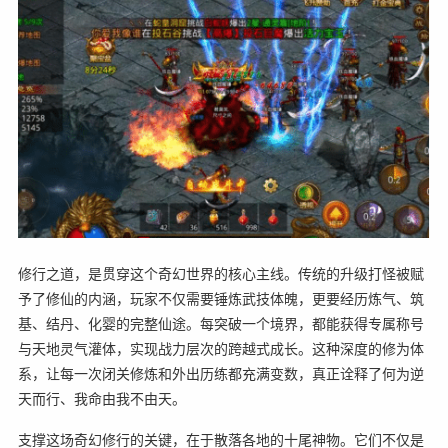
修行之道，是贯穿这个奇幻世界的核心主线。传统的升级打怪被赋
予了修仙的内涵，玩家不仅需要锤炼武技体魄，更要经历炼气、筑
基、结丹、化婴的完整仙途。每突破一个境界，都能获得专属称号
与天地灵气灌体，实现战力层次的跨越式成长。这种深度的修为体
系，让每一次闭关修炼和外出历练都充满变数，真正诠释了何为逆
天而行、我命由我不由天。
支撑这场奇幻修行的关键，在于散落各地的十尾神物。它们不仅是