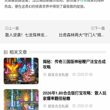
光驱散前路迷雾，当山海凶兽轰然倒地，那份属于
传奇
玩家的纯粹
热血，便在这奇幻的修真世界中得到了最极致的绽放。
上一篇
下一篇
散人逆袭！七龙珠神龙副本爆神装，免费一飞冲天
比奇森林两大“守门人”揭秘，新手如何逆袭？
相关文章
揭秘：传奇三国版神秘鞭尸法宝合成
攻略
2026-07-06
超变合击私服
2026年1.80合击版打宝攻略：散人玩
家爆率翻倍秘籍
2026-07-06
超变合击私服