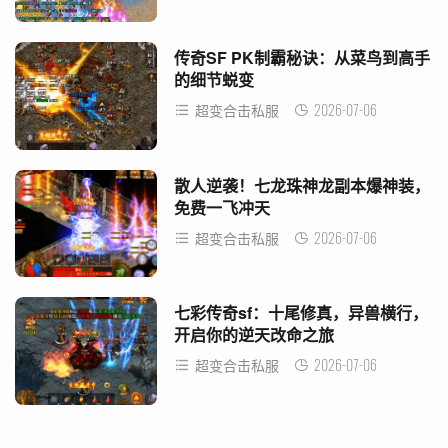
传奇SF PK制霸秘诀：从菜鸟到高手
的细节蜕变
2026-07-06
超变合击私服
散人逆袭！七龙珠神龙副本爆神装，
免费一飞冲天
2026-07-06
超变合击私服
七彩传奇sf：十尾修真，异兽横行，
开启你的逆天改命之旅
2026-07-06
超变合击私服