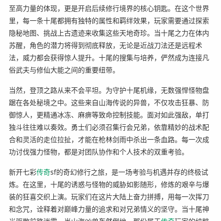
至高力量的体现，更是开启后续修行境界的核心钥匙。在这个世界
里，每一条十尾都拥有独特的属性和羁绊效果，玩家需要通过探索
隐秘地图、挑战上古遗迹来收集这些天地奇珍。当十尾之力在体内
苏醒，角色的潜力将得到彻底释放，无论是近战刀法还是远程术
法，威力都会获得惊人提升。十尾的搜集与培养，俨然成为连接凡
俗武夫与修仙大能之间的重要纽带。
当然，登顶之路从来不会平坦。为守护十尾机缘，无数强悍怪物盘
踞在各处秘境之中。这些来自山海传说的异兽，不仅攻击狂暴、防
御惊人，更精通冰冻、麻痹等致命控制技能。面对如此强敌，单打
独斗往往难以奏效。勇士们必须召集行会兄弟，依靠精妙的战术配
合和灵活的走位拉扯，才能在枪林剑雨中杀出一条血路。每一次成
功讨伐强力怪物，都是对团队协作和个人技术的双重考验。
新开七彩
传奇
sf的奇幻修行之旅，是一场考验与机遇并存的终极试
炼。在这里，十尾的诱惑与怪物的威胁如影随形，修炼的艰辛与爆
装的狂喜交织上演。玩家们在这片大陆上奋力拼搏，用每一次挥刀
和念咒，诠释着对巅峰力量的追求和对兄弟情义的坚守。当十尾神