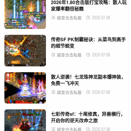
2026年1.80合击版打宝攻略：散人玩
家爆率翻倍秘籍
2026-07-06
超变合击私服
传奇SF PK制霸秘诀：从菜鸟到高手
的细节蜕变
2026-07-06
超变合击私服
散人逆袭！七龙珠神龙副本爆神装，
免费一飞冲天
2026-07-06
超变合击私服
七彩传奇sf：十尾修真，异兽横行，
开启你的逆天改命之旅
2026-07-06
超变合击私服