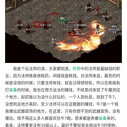
我是个玩法师的滴，大家都知道，
传奇
中的法师是最缺钱的职
业，因为法师练级很耗药，间接就是耗钱。对法师来说，最苦的时
候是没钱的时候，只要法师有钱，就会过得很轻松，所以在练级和
打
装备
的时候，我也在想方设法的赚钱，不经意间发现了牛魔洞这
个地方，起初我以为没什么好玩的，一个人到处逛，就到了牛7，
没想到这地方真好，至少法师可以在这狠狠的赚钱，牛7是一个极
易爆出武器首饰的地方，在这里，只有你想不到的武器首饰，没有
爆出，怪不得这么多人都喜欢往牛7跑，原来都是奔着
装备
来的，
看来，法师要是没有35级以上，最好不要轻易去挑战牛7的怪物，