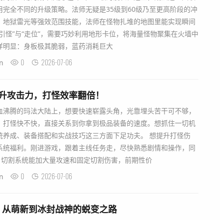
完全不同的升级策略。法师无疑是35级到60级乃至更高阶段的冲
、地狱雷光等强效范围技能，法师在怪物扎堆的地图里能实现瞬间
引怪”与“走位”，需要巧妙利用地形卡位，将海量怪物聚集在火墙中
样明显：身板极其脆弱，蓝药消耗巨大
0
2026-07-06
n
提升攻击力，打怪效率翻倍！
血沸腾的玛法大陆上，想要快速崭露头角，光靠埋头苦干可不够，
。打怪快不快，直接关系到你拿到极品装备的速度。想抓住一切机
统养成、装备搭配和实战技巧这三方面下足功夫。 想提升打怪伤
系统福利。刚进游戏，跟着主线任务走，尽快熟悉剧情和操作，同
。切割系统能加大量攻速和固定切割伤害，前期性价
0
2026-07-06
n
：从萌新到冰封战神的蜕变之路