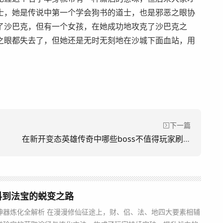
士，她是传说中第一个学会狗书的道士，也是邪恶之眼协
了沙巴克，但有一个女孩，在她成功地攻克了沙巴克之
之眼都失去了，但她还是无时无刻地在沙城下面血站，用
下一篇
在新开变态英雄传奇中哪些boss不值得玩家刷。(新开放的《变形英雄传奇中有哪些boss不值得玩家追捧。)
料到法宝的蜕变之路
神器炼化全解析 在漫漫修仙征途上，财、侣、法、地四大要素相辅