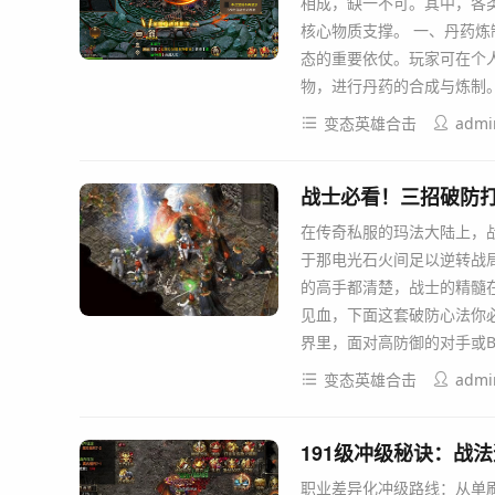
相成，缺一不可。其中，各
核心物质支撑。 一、丹药炼
态的重要依仗。玩家可在个
物，进行丹药的合成与炼制
变态英雄合击
admi
战士必看！三招破防
在传奇私服的玛法大陆上，
于那电光石火间足以逆转战
的高手都清楚，战士的精髓在
见血，下面这套破防心法你必
界里，面对高防御的对手或B
变态英雄合击
admi
191级冲级秘诀：战
职业差异化冲级路线：从单刷