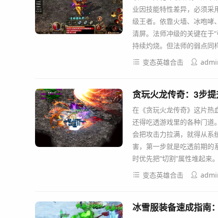
业因技能特性差异，必须采用
级王者。依靠火墙、冰咆哮
清屏。法师冲级的关键在于“
持续灼烧。但法师的弱点同
变态英雄合击
admi
贪玩火龙传奇：3步
在《贪玩火龙传奇》这片热
还得吃透游戏里的各种门道
会把攻击力拉满，就得从系
害，第一步就是吃透前期的
时优先把“切割”属性堆起来
变态英雄合击
admi
冰雪服装备速成指南