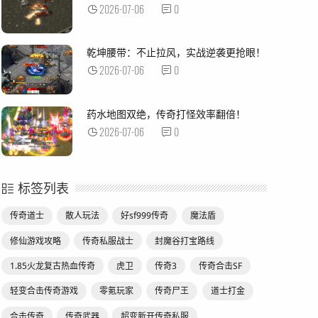
2026-07-06
0
乾坤腰带：不止拉风，实战逆袭更抢眼！
2026-07-06
0
药水地图双绝，传奇打怪效率翻倍！
2026-07-06
0
标签列表
传奇道士
散人玩法
好sf999传奇
魔法盾
修仙游戏攻略
传奇私服战士
封魔谷打宝路线
1.85火龙复古热血传奇
虎卫
传奇3
传奇合击SF
轻变合击传奇游戏
零氪玩家
传奇尸王
道士打金
合击传奇
传奇武器
超变新开传奇私服