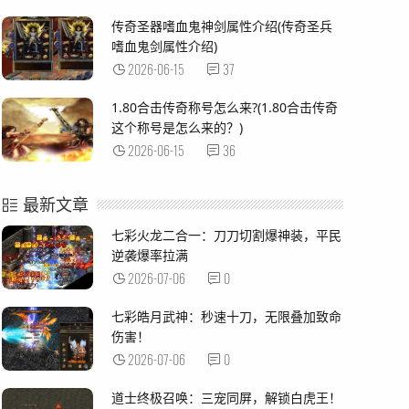
传奇圣器嗜血鬼神剑属性介绍(传奇圣兵
嗜血鬼剑属性介绍)
2026-06-15
37
1.80合击传奇称号怎么来?(1.80合击传奇
这个称号是怎么来的？)
2026-06-15
36
最新文章
七彩火龙二合一：刀刀切割爆神装，平民
逆袭爆率拉满
2026-07-06
0
七彩皓月武神：秒速十刀，无限叠加致命
伤害！
2026-07-06
0
道士终极召唤：三宠同屏，解锁白虎王！