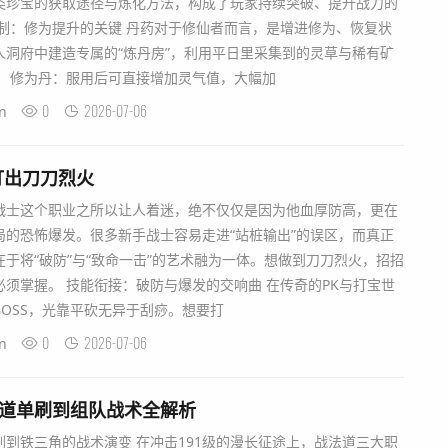
类珍宝的获取途径与炼化方法，构成了玩家持续突破、提升战力的
制：修为提升的关键 丹药对于修仙者而言，是增进修为、恢复状
人洞府中建造专属的“炼丹房”，利用平日里采集到的灵草与稀有矿
。 修为丹：服用后可直接增加灵气值，大幅加
0
2026-07-06
n
打出刀刀烈火
战士这个职业之所以让人着迷，绝不仅仅是因为他血厚防高，更在
局的恐怖爆发。很多新手战士容易走进“站桩输出”的误区，而真正
于将“破防”与“致命一击”的艺术融为一体。想做到刀刀烈火，招招
须掌握。 技能衔接：破防与爆发的交响曲 在传奇的PK与打宝世
OSS，光靠平砍无异于刮痧。想要打
0
2026-07-06
n
法道单刷到组队战术全解析
到铁三角的战术演变 在冲击191级的漫长征途上，战法道三大职