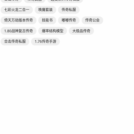
七彩火龙二合一
唤魔套装
传奇私服
倚天万劫版本传奇
技能书
嘟嘟传奇
传奇公会
1.80战神复古传奇
爆率结构模型
大极品传奇
合击传奇私服
1.76传奇手游