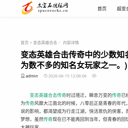
首页
超变
首页
>
变态英雄合击
内容详情
变态英雄合击传奇中的少数知
为数不多的知名女玩家之一。)
admin
2026-06-15 12:06:06
变态英雄
合击
传奇
时过境迁，瞬息万变的
传奇
已
为
传奇
风靡大江南北的时候，八零后正是青春的年代
说的影响，都渴望成为行走江湖，快活恩仇的侠客，
梦想，虽然
传奇
现在已不能再回到当年，但青春的回
大神玩家。