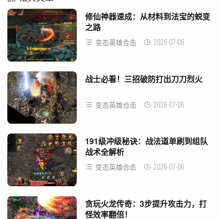
修仙神器速成：从材料到法宝的蜕变
之路
2026-07-06
变态英雄合击
战士必看！三招破防打出刀刀烈火
2026-07-06
变态英雄合击
191级冲级秘诀：战法道单刷到组队
战术全解析
2026-07-06
变态英雄合击
贪玩火龙传奇：3步提升攻击力，打
怪效率翻倍！