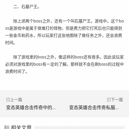
二、石墓尸王。
除上述两个boss之外，还有一个叫石墓尸王。游戏中，这个bo
ss是游戏中是属于很难打的怪物，但是费力把它打死后也只能得到
一些金币和药水，所以玩家打这张地图除了做任务之外，还会浪费
时间。
除了游戏里的boss之外，像这样的boss还有很多。因此说玩家
必须对游戏里的boss有一定的了解。那样就不会在刷boss的过程中
浪费时间了。
上一篇
下一篇
变态英雄合击传奇中的少数知名女玩家。(变形英雄进击传奇中为数不多的知名女玩家之一。)
变态英雄合击传奇私服中的攻城可以带来什么?(围攻《变形英雄出击传奇私服能带来什么？)
相关文章