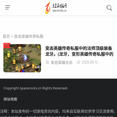
首页
>
变态英雄传奇私服
变态英雄传奇私服中的法师顶级装备
龙牙。(龙牙，变形英雄传奇私服中的
顶级法师装备。)
2026-06-15
变态英雄合击
Copyright spacerocks.cn Rights Reserved.
网站地图
注释：本站发布的一切游戏资讯内容，均来自互联网仅供学习交流使用，