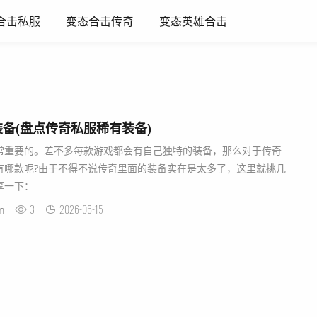
合击私服
变态合击传奇
变态英雄合击
备(盘点传奇私服稀有装备)
常重要的。差不多每款游戏都会有自己独特的装备，那么对于传奇
有哪款呢?由于不得不说传奇里面的装备实在是太多了，这里就挑几
享一下：
3
2026-06-15
n