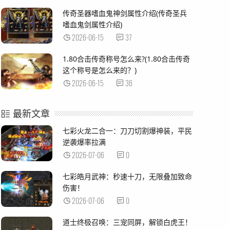
传奇圣器嗜血鬼神剑属性介绍(传奇圣兵
嗜血鬼剑属性介绍)
2026-06-15
37
1.80合击传奇称号怎么来?(1.80合击传奇
这个称号是怎么来的？)
2026-06-15
36
最新文章
七彩火龙二合一：刀刀切割爆神装，平民
逆袭爆率拉满
2026-07-06
0
七彩皓月武神：秒速十刀，无限叠加致命
伤害！
2026-07-06
0
道士终极召唤：三宠同屏，解锁白虎王！