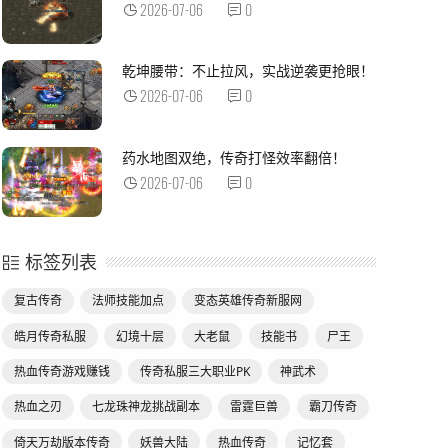
2026-07-06
0
乾坤腰带：不止拉风，实战逆袭更抢眼！
2026-07-06
0
药水地图双绝，传奇打怪效率翻倍！
2026-07-06
0
标签列表
复古传奇
法师技能加点
变态英雄传奇新服网
皓月传奇私服
幻境十层
大老鼠
技能书
尸王
热血传奇游戏赚钱
传奇私服三大职业PK
神武术
热血之刃
七龙珠神龙挑战副本
雷霆巨兽
霸刀传奇
倚天万劫版本传奇
妖兽大陆
热血传奇
记忆套