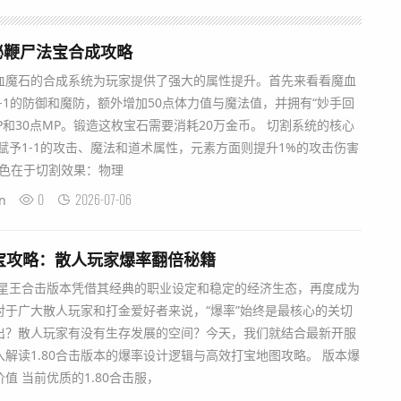
秘鞭尸法宝合成攻略
血魔石的合成系统为玩家提供了强大的属性提升。首先来看看魔血
1-1的防御和魔防，额外增加50点体力值与魔法值，并拥有“妙手回
P和30点MP。锻造这枚宝石需要消耗20万金币。 切割系统的核心
赋予1-1的攻击、魔法和道术属性，元素方面则提升1%的攻击伤害
特色在于切割效果：物理
0
2026-07-06
n
版打宝攻略：散人玩家爆率翻倍秘籍
.80星王合击版本凭借其经典的职业设定和稳定的经济生态，再度成为
对于广大散人玩家和打金爱好者来说，“爆率”始终是最核心的关切
出？散人玩家有没有生存发展的空间？今天，我们就结合最新开服
解读1.80合击版本的爆率设计逻辑与高效打宝地图攻略。 版本爆
值 当前优质的1.80合击服，