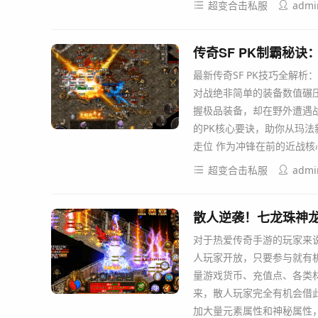
超变合击私服
admi
传奇SF PK制霸秘
最新传奇SF PK技巧全解
对战绝非简单的装备数值碾
握极品装备，却在野外遭遇
的PK核心要诀，助你从玛法
走位 作为冲锋在前的近战核
超变合击私服
admi
散人逆袭！七龙珠神
对于热爱传奇手游的玩家来
人玩家开放，只要参与就有
量游戏货币、充值点、各类
来，散人玩家完全有机会借
加大量元素属性和神秘属性