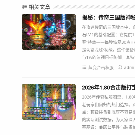
相关文章
揭秘：传奇三国版神
在攻速传奇的三国版本中，
石LV.1的基础配置：它提供
春”特效——每秒恢复30点H
是切割龙珠·初级。这件装备
与1%的忽视目标防御。其
超变合击私服
admi
2026年1.80合击
2026年传奇私服圈里，1
老玩家们回归的热门选择。
点：顶级装备到底容不容易
的实际测试数据，为大家深入
率基调：兼顾公平性与装备价