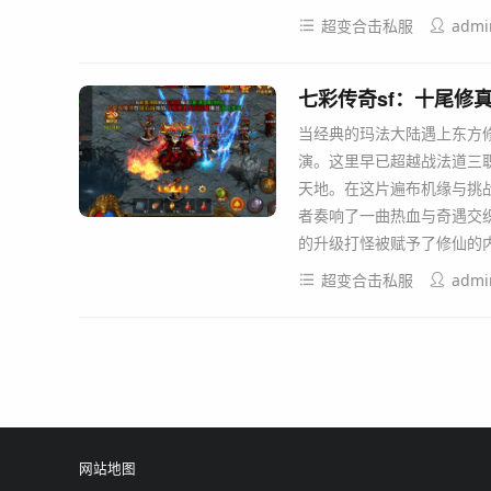
超变合击私服
admi
七彩传奇sf：十尾修
当经典的玛法大陆遇上东方
演。这里早已超越战法道三
天地。在这片遍布机缘与挑
者奏响了一曲热血与奇遇交
的升级打怪被赋予了修仙的
超变合击私服
admi
网站地图