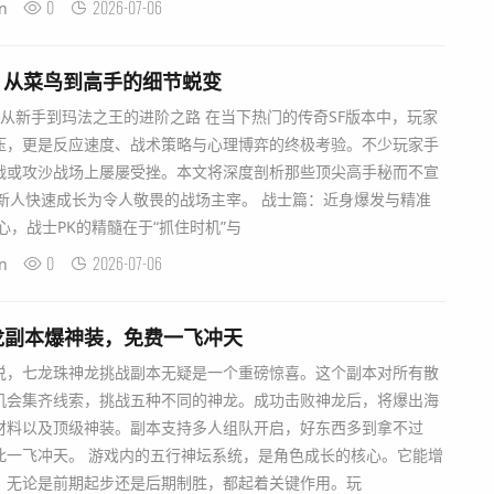
0
2026-07-06
n
诀：从菜鸟到高手的细节蜕变
析：从新手到玛法之王的进阶之路 在当下热门的传奇SF版本中，玩家
压，更是反应速度、战术策略与心理博弈的终极考验。不少玩家手
战或攻沙战场上屡屡受挫。本文将深度剖析那些顶尖高手秘而不宣
新人快速成长为令人敬畏的战场主宰。 战士篇：近身爆发与精准
心，战士PK的精髓在于“抓住时机”与
0
2026-07-06
n
龙副本爆神装，免费一飞冲天
说，七龙珠神龙挑战副本无疑是一个重磅惊喜。这个副本对所有散
机会集齐线索，挑战五种不同的神龙。成功击败神龙后，将爆出海
材料以及顶级神装。副本支持多人组队开启，好东西多到拿不过
此一飞冲天。 游戏内的五行神坛系统，是角色成长的核心。它能增
，无论是前期起步还是后期制胜，都起着关键作用。玩