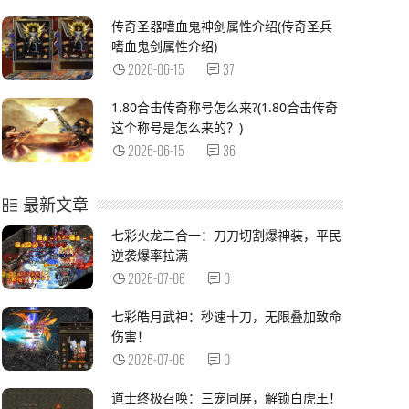
传奇圣器嗜血鬼神剑属性介绍(传奇圣兵
嗜血鬼剑属性介绍)
2026-06-15
37
1.80合击传奇称号怎么来?(1.80合击传奇
这个称号是怎么来的？)
2026-06-15
36
最新文章
七彩火龙二合一：刀刀切割爆神装，平民
逆袭爆率拉满
2026-07-06
0
七彩皓月武神：秒速十刀，无限叠加致命
伤害！
2026-07-06
0
道士终极召唤：三宠同屏，解锁白虎王！