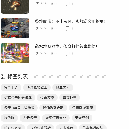
2026-07-06
0
乾坤腰带：不止拉风，实战逆袭更抢眼！
2026-07-06
0
药水地图双绝，传奇打怪效率翻倍！
2026-07-06
0
标签列表
传奇手游
传奇私服战士
热血之刃
变态合击传奇游戏
传奇攻略
雷霆巨兽
传奇180复古战神版
修仙游戏攻略
传奇卧龙紫薇
绿色服
古云传奇
龙帝传奇霸业
天龙圣剑
新开传奇SF
轻变传奇游戏
元素协同
传奇游戏组队