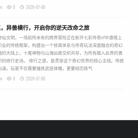
0
2026-07-06
n
真，异兽横行，开启你的逆天改命之旅
修仙文明，一场前所未有的跨界冒险正在新开七彩传奇sf中激情上
职业的传统框架，构建出一个修真体系与传奇玩法深度融合的奇幻
战的大陆上，十尾神物与山海凶兽交织共存，为所有踏入此界的勇
织的修行史诗。 修行之道，是贯穿这个奇幻世界的核心主线。传统
内涵，玩家不仅需要锤炼武技体魄，更要经历炼气
0
2026-07-06
n