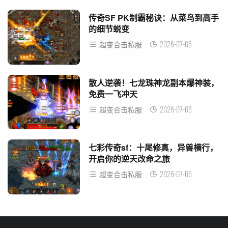
传奇SF PK制霸秘诀：从菜鸟到高手
的细节蜕变
2026-07-06
超变合击私服
散人逆袭！七龙珠神龙副本爆神装，
免费一飞冲天
2026-07-06
超变合击私服
七彩传奇sf：十尾修真，异兽横行，
开启你的逆天改命之旅
2026-07-06
超变合击私服