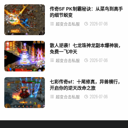
传奇SF PK制霸秘诀：从菜鸟到高手
的细节蜕变
2026-07-06
超变合击私服
散人逆袭！七龙珠神龙副本爆神装，
免费一飞冲天
2026-07-06
超变合击私服
七彩传奇sf：十尾修真，异兽横行，
开启你的逆天改命之旅
2026-07-06
超变合击私服