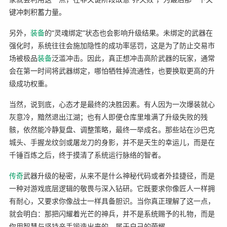
键冲刺积蓄力量。
另外，
装备
的“灵魂绑定”状态也会影响升级结果。未绑定的武器在
强化时，系统往往会施加隐性的成功率惩罚，这是为了防止交易市
场被极品
装备
泛滥冲击。因此，真正想冲击高阶武器的玩家，通常
会在第一时间将武器绑定，哪怕牺牲掉流通性，也要换取更高的升
级成功权重。
当然，说到底，心态才是最终的决胜因素。有人因为一次爆装就心
灰意冷，黯然退出江湖；也有人即便仓库里堆满了升级失败的残
骸，依然能冷静复盘、调整策略，最终一举成名。那些站在沙巴克
城头、手握龙纹剑或屠龙刀的身影，并不是天生的幸运儿，而是在
千锤百炼之后，终于摸清了系统运行脉络的智者。
传奇
武器升级的秘密，从来不是什么神秘代码或者外挂捷径，而是
一种对游戏底层逻辑的敬畏与深入钻研。它既要求你像匠人一样拥
有耐心，又要求你像战士一样具备胆识。当你真正理解了这一点，
就会明白：那把闪耀着光芒的神兵，并不是系统赐予的礼物，而是
你用智慧与坚持亲手锻造出来的、属于自己的荣耀。