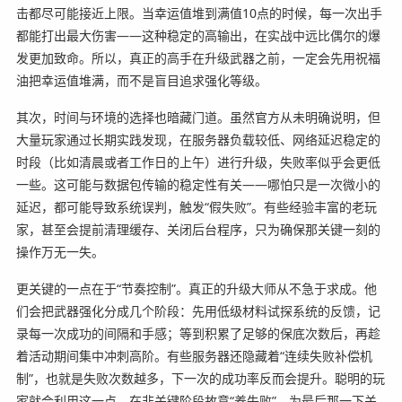
击都尽可能接近上限。当幸运值堆到满值10点的时候，每一次出手
都能打出最大伤害——这种稳定的高输出，在实战中远比偶尔的爆
发更加致命。所以，真正的高手在升级武器之前，一定会先用祝福
油把幸运值堆满，而不是盲目追求强化等级。
其次，时间与环境的选择也暗藏门道。虽然官方从未明确说明，但
大量玩家通过长期实践发现，在服务器负载较低、网络延迟稳定的
时段（比如清晨或者工作日的上午）进行升级，失败率似乎会更低
一些。这可能与数据包传输的稳定性有关——哪怕只是一次微小的
延迟，都可能导致系统误判，触发“假失败”。有些经验丰富的老玩
家，甚至会提前清理缓存、关闭后台程序，只为确保那关键一刻的
操作万无一失。
更关键的一点在于“节奏控制”。真正的升级大师从不急于求成。他
们会把武器强化分成几个阶段：先用低级材料试探系统的反馈，记
录每一次成功的间隔和手感；等到积累了足够的保底次数后，再趁
着活动期间集中冲刺高阶。有些服务器还隐藏着“连续失败补偿机
制”，也就是失败次数越多，下一次的成功率反而会提升。聪明的玩
家就会利用这一点，在非关键阶段故意“养失败”，为最后那一下关