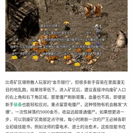
比奇矿区堪称散人玩家的“金币银行”，但很多新手容易在里面漫无
目的地乱跑，结果效率低下。进入矿区后，建议直接冲向废矿入口
的右上角和右下角区域，那里僵尸刷新密集，血量也不高，即便是
新手
装备
也能轻松应对。重点留意电僵尸，这种怪物有机会触发“大
爆”，一次性掉落约5000金币，收益远超普通僵尸。如果想更进一
步，可以到废矿区南部定点守候，每小时刷新一次的尸王必掉各职
业初级技能书，例如法师的雷电术、道士的治愈术，这些技能书在