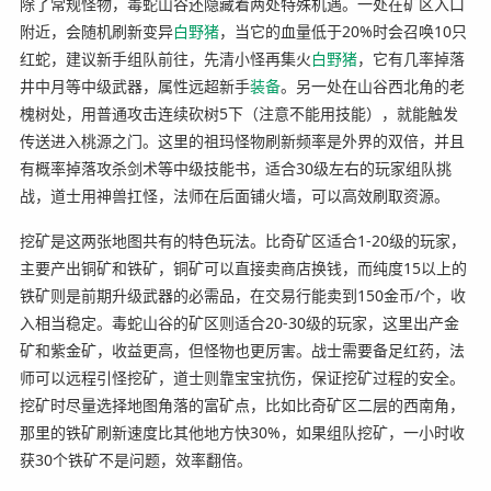
除了常规怪物，毒蛇山谷还隐藏着两处特殊机遇。一处在矿区入口
附近，会随机刷新变异
白野猪
，当它的血量低于20%时会召唤10只
红蛇，建议新手组队前往，先清小怪再集火
白野猪
，它有几率掉落
井中月等中级武器，属性远超新手
装备
。另一处在山谷西北角的老
槐树处，用普通攻击连续砍树5下（注意不能用技能），就能触发
传送进入桃源之门。这里的祖玛怪物刷新频率是外界的双倍，并且
有概率掉落攻杀剑术等中级技能书，适合30级左右的玩家组队挑
战，道士用神兽扛怪，法师在后面铺火墙，可以高效刷取资源。
挖矿是这两张地图共有的特色玩法。比奇矿区适合1-20级的玩家，
主要产出铜矿和铁矿，铜矿可以直接卖商店换钱，而纯度15以上的
铁矿则是前期升级武器的必需品，在交易行能卖到150金币/个，收
入相当稳定。毒蛇山谷的矿区则适合20-30级的玩家，这里出产金
矿和紫金矿，收益更高，但怪物也更厉害。战士需要备足红药，法
师可以远程引怪挖矿，道士则靠宝宝抗伤，保证挖矿过程的安全。
挖矿时尽量选择地图角落的富矿点，比如比奇矿区二层的西南角，
那里的铁矿刷新速度比其他地方快30%，如果组队挖矿，一小时收
获30个铁矿不是问题，效率翻倍。