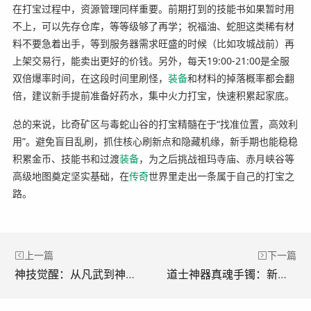
在打宝过程中，资源管理同样重要。前期打到的技能书如果暂时用
不上，可以先存仓库，等等级够了再学；祝福油、蛇胆这类稀有材
料不要急着出手，等到服务器需求旺盛的时候（比如攻城战前）再
上架交易行，能卖出更好的价钱。另外，每天19:00-21:00是全服
双倍爆率时间，在这段时间里刷怪，
装备
和材料的掉落概率都会翻
倍，建议新手提前准备好药水，集中火力打宝，快速积累起家底。
总的来说，比奇矿区与毒蛇山谷的打宝精髓在于“找准位置，高效利
用”。避免盲目乱刷，抓住核心刷新点和隐藏机缘，新手期也能稳稳
积累金币、技能书和过渡
装备
，为之后挑战祖玛寺庙、赤月峡谷等
高级地图奠定坚实基础，在
传奇
世界里走出一条属于自己的打宝之
路。
上一篇
下一篇
神技觉醒：从凡武到神道的终极蜕变
道士神器真魂手镯：新开传奇手游中的战术核心