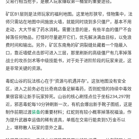
交易行相当抢手，是散人玩家赚取第一桶金的重要途径。
矿区B1层则是法师玩家的福利地图。这里地形狭窄，怪物集中，法
师只需站在地图中间施放火墙，就能同时烧到多只僵尸，基本不用
走动，大大节省了药水消耗。需要注意的是，有些半血的僵尸不会
掉落任何物品，打怪时尽量避开它们，优先解决满血目标，以免浪
费时间和输出。另外，矿区东南角的矿洞裂缝处藏着一个隐蔽入
口，靠近墙壁点击即可进入三层，那里刷新的高级僵尸有几率掉落
战士的攻杀剑术等中级技能书，对于处于进阶阶段的玩家来说，这
是非常关键的资源。
毒蛇山谷的玩法核心在于“资源与机遇并存”。这张地图没有安全
区，进入之前务必在比奇商店备足解毒药，否则蛇怪的持续中毒效
果很容易让新手玩家猝死。山谷的核心刷怪点位于坐标234,297附
近，邪恶毒蛇每10分钟刷新一次，有机会爆出新手靴子图纸，这是
制作前期过渡
装备
的重要材料；红蛇则有较小概率掉落祝福油，作
为提升武器幸运值的稀有道具，单瓶在交易行能卖到5万金币以
上，堪称散人玩家的意外之喜。