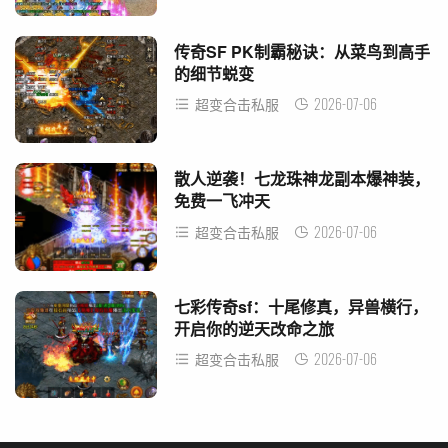
传奇SF PK制霸秘诀：从菜鸟到高手
的细节蜕变
2026-07-06
超变合击私服
散人逆袭！七龙珠神龙副本爆神装，
免费一飞冲天
2026-07-06
超变合击私服
七彩传奇sf：十尾修真，异兽横行，
开启你的逆天改命之旅
2026-07-06
超变合击私服