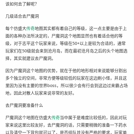
该如何去了解呢？
几级适合去尸魔洞
每个仿盛大
传奇
地图其实都有着自己的等级，这一点主要是由于上
面的各种办法所决定的，尸魔洞这个地图显然也有着适合他的等
级，对于志平这个玩家来说，等级在50+以上是较为合适的，通常
玩家们在50级就会来到沧月岛，而在最初沧月岛之后的头个地图选
择，其实就建议去尸魔洞。
因为尸魔洞这个地图的优势，就在于他的地形相对来说能够分割出
多个独立的空间，非常方便等级较低的玩家在这边刷小怪，并且这
里因为没有主要的世界boss，所以很少会有行会到这边过来霸占场
地，因此对散人玩家来说非常的友好。
去尸魔洞要准备什么
尸魔洞这个地图在仿盛大
传奇
当中属于是难度比较低的，因此对玩
家来说这里比较友好，去尸魔洞的话，只需要稍微的准备一下药水
以及清空一下背包就可以了，是否组队并没有严格的要求，玩家单