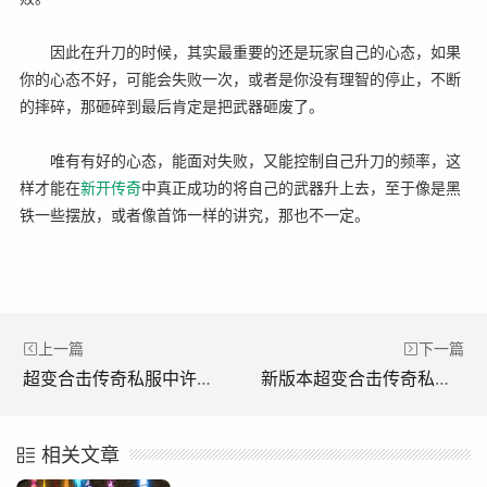
因此在升刀的时候，其实最重要的还是玩家自己的心态，如果
你的心态不好，可能会失败一次，或者是你没有理智的停止，不断
的摔碎，那砸碎到最后肯定是把武器砸废了。
唯有有好的心态，能面对失败，又能控制自己升刀的频率，这
样才能在
新开
传奇
中真正成功的将自己的武器升上去，至于像是黑
铁一些摆放，或者像首饰一样的讲究，那也不一定。
上一篇
下一篇
超变合击传奇私服中许多设定在战斗中都需要和环境相结合。(《超变传奇私服中的很多设置都需要结合战斗时的环境。)
新版本超变合击传奇私服里哪把神兵最强?(新版本超变传奇私服哪件法宝最强？)
相关文章