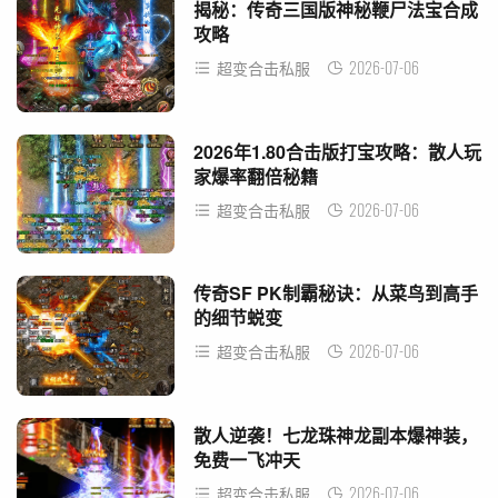
揭秘：传奇三国版神秘鞭尸法宝合成
攻略
2026-07-06
超变合击私服
2026年1.80合击版打宝攻略：散人玩
家爆率翻倍秘籍
2026-07-06
超变合击私服
传奇SF PK制霸秘诀：从菜鸟到高手
的细节蜕变
2026-07-06
超变合击私服
散人逆袭！七龙珠神龙副本爆神装，
免费一飞冲天
2026-07-06
超变合击私服