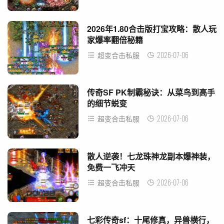
2026年1.80合击版打宝攻略：散人玩
家爆率翻倍秘籍
2026-07-06
超变合击私服
传奇SF PK制霸秘诀：从菜鸟到高手
的细节蜕变
2026-07-06
超变合击私服
散人逆袭！七龙珠神龙副本爆神装，
免费一飞冲天
2026-07-06
超变合击私服
七彩传奇sf：十尾修真，异兽横行，