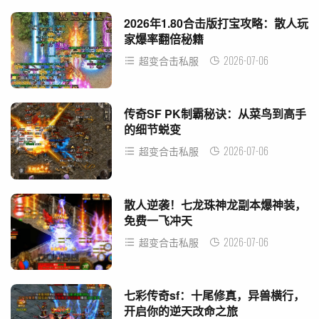
2026年1.80合击版打宝攻略：散人玩
家爆率翻倍秘籍
2026-07-06
超变合击私服
传奇SF PK制霸秘诀：从菜鸟到高手
的细节蜕变
2026-07-06
超变合击私服
散人逆袭！七龙珠神龙副本爆神装，
免费一飞冲天
2026-07-06
超变合击私服
七彩传奇sf：十尾修真，异兽横行，
开启你的逆天改命之旅