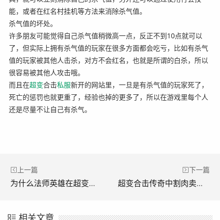
能，或者在红名村挂机等方法来消除杀气值。
杀气值的坏处。
许多朋友可能觉得自己杀气值稍微高一点，反正不到10点就可以
了，但实际上拥有杀气值的玩家在很多方面都会吃亏，比如有杀气
值的玩家被其他人击杀，对方不会红名，也就是所谓的白杀，所以
很容易被其他人攻击哦。
而且在
超变
合击
私服
新开的网站里，一旦是有杀气值的玩家死了，
死亡的惩罚也就更重了，经验也掉的更多了，所以在游戏里每个人
还是尽量不让自己有杀气。
上一篇
下一篇
为什么法师英雄在超变合击传奇中数量很少？(为什么《超变传奇中的法师英雄这么少？)
超变合击传奇中割肉卖钱的四大区别(超变传奇中割肉和卖钱的四大区别)
相关文章