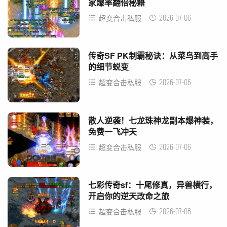
家爆率翻倍秘籍
2026-07-06
超变合击私服
传奇SF PK制霸秘诀：从菜鸟到高手
的细节蜕变
2026-07-06
超变合击私服
散人逆袭！七龙珠神龙副本爆神装，
免费一飞冲天
2026-07-06
超变合击私服
七彩传奇sf：十尾修真，异兽横行，
开启你的逆天改命之旅
2026-07-06
超变合击私服