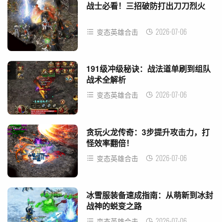
战士必看！三招破防打出刀刀烈火
2026-07-06
变态英雄合击
191级冲级秘诀：战法道单刷到组队
战术全解析
2026-07-06
变态英雄合击
贪玩火龙传奇：3步提升攻击力，打
怪效率翻倍！
2026-07-06
变态英雄合击
冰雪服装备速成指南：从萌新到冰封
战神的蜕变之路
2026-07-06
变态英雄合击