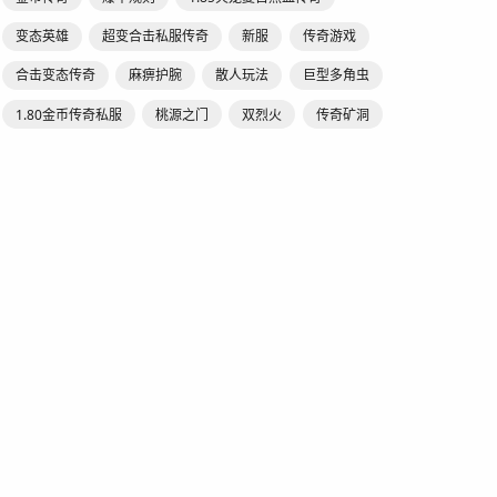
变态英雄
超变合击私服传奇
新服
传奇游戏
合击变态传奇
麻痹护腕
散人玩法
巨型多角虫
1.80金币传奇私服
桃源之门
双烈火
传奇矿洞