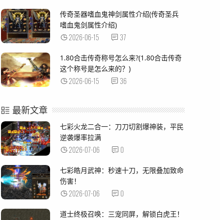
传奇圣器嗜血鬼神剑属性介绍(传奇圣兵
嗜血鬼剑属性介绍)
2026-06-15
37
1.80合击传奇称号怎么来?(1.80合击传奇
这个称号是怎么来的？)
2026-06-15
36
最新文章
七彩火龙二合一：刀刀切割爆神装，平民
逆袭爆率拉满
2026-07-06
0
七彩皓月武神：秒速十刀，无限叠加致命
伤害！
2026-07-06
0
道士终极召唤：三宠同屏，解锁白虎王！