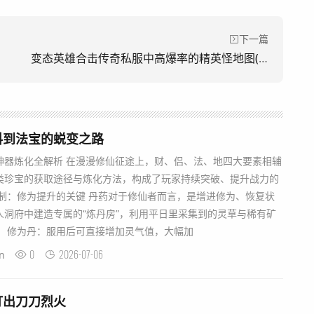
下一篇
变态英雄合击传奇私服中高爆率的精英怪地图(《异能英雄出击传奇私服高爆率精英怪物地图)
料到法宝的蜕变之路
神器炼化全解析 在漫漫修仙征途上，财、侣、法、地四大要素相辅
类珍宝的获取途径与炼化方法，构成了玩家持续突破、提升战力的
制：修为提升的关键 丹药对于修仙者而言，是增进修为、恢复状
人洞府中建造专属的“炼丹房”，利用平日里采集到的灵草与稀有矿
。 修为丹：服用后可直接增加灵气值，大幅加
0
2026-07-06
n
打出刀刀烈火