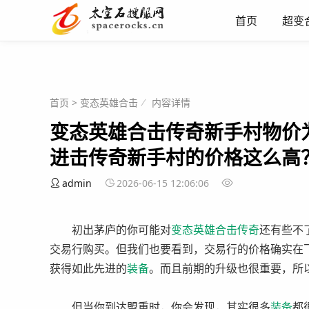
首页
超变
首页
>
变态英雄合击
内容详情
变态英雄合击传奇新手村物价
进击传奇新手村的价格这么高？
admin
2026-06-15 12:06:06
初出茅庐的你可能对
变态英雄
合击
传奇
还有些不
交易行购买。但我们也要看到，交易行的价格确实在
获得如此先进的
装备
。而且前期的升级也很重要，所
但当你到达盟重时，你会发现，其实很多
装备
都