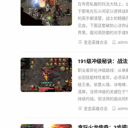
在传奇私服的玛法大陆上，
于那电光石火间足以逆转战
的高手都清楚，战士的精髓在
见血，下面这套破防心法你必
界里，面对高防御的对手或B
变态英雄合击
admi
191级冲级秘诀：战
职业差异化冲级路线：从单刷
业因技能特性差异，必须采用
级王者。依靠火墙、冰咆哮
清屏。法师冲级的关键在于“
持续灼烧。但法师的弱点同
变态英雄合击
admi
贪玩火龙传奇：3步