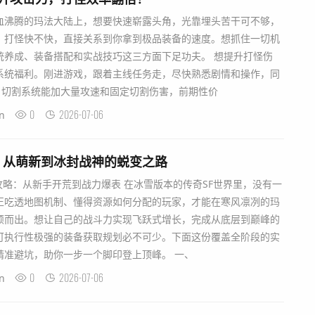
血沸腾的玛法大陆上，想要快速崭露头角，光靠埋头苦干可不够，
。打怪快不快，直接关系到你拿到极品装备的速度。想抓住一切机
统养成、装备搭配和实战技巧这三方面下足功夫。 想提升打怪伤
系统福利。刚进游戏，跟着主线任务走，尽快熟悉剧情和操作，同
。切割系统能加大量攻速和固定切割伤害，前期性价
0
2026-07-06
n
：从萌新到冰封战神的蜕变之路
攻略：从新手开荒到战力爆表 在冰雪版本的传奇SF世界里，没有一
正吃透地图机制、懂得资源如何分配的玩家，才能在寒风凛冽的玛
颖而出。想让自己的战斗力实现飞跃式增长，完成从底层到巅峰的
可执行性极强的装备获取规划必不可少。下面这份覆盖全阶段的实
精准避坑，助你一步一个脚印登上顶峰。 一、
0
2026-07-06
n