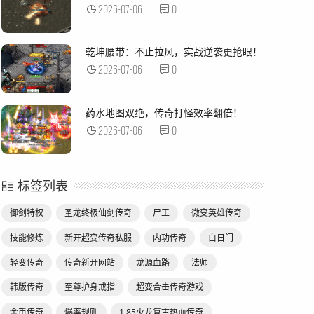
2026-07-06
0
乾坤腰带：不止拉风，实战逆袭更抢眼！
2026-07-06
0
药水地图双绝，传奇打怪效率翻倍！
2026-07-06
0
标签列表
御剑特权
圣龙终极仙剑传奇
尸王
微变英雄传奇
技能修炼
新开超变传奇私服
内功传奇
白日门
轻变传奇
传奇新开网站
龙源血路
法师
韩版传奇
至尊护身戒指
超变合击传奇游戏
金币传奇
爆率规则
1.85火龙复古热血传奇