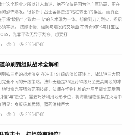
战士这个职业之所以让人着迷，绝不仅仅是因为他血厚防高，更在
局的恐怖爆发。很多新手战士容易走进“站桩输出”的误区，而真正
于将“破防”与“致命一击”的艺术融为一体。想做到刀刀烈火，招招
须掌握。 技能衔接：破防与爆发的交响曲 在传奇的PK与打宝世
OSS，光靠平砍无异于刮痧。想要打
0
2026-07-06
n
法道单刷到组队战术全解析
到铁三角的战术演变 在冲击191级的漫长征途上，战法道三大职
完全不同的升级策略。法师无疑是35级到60级乃至更高阶段的冲
、地狱雷光等强效范围技能，法师在怪物扎堆的地图里能实现瞬间
引怪”与“走位”，需要巧妙利用地形卡位，将海量怪物聚集在火墙中
样明显：身板极其脆弱，蓝药消耗巨大
0
2026-07-06
n
提升攻击力，打怪效率翻倍！