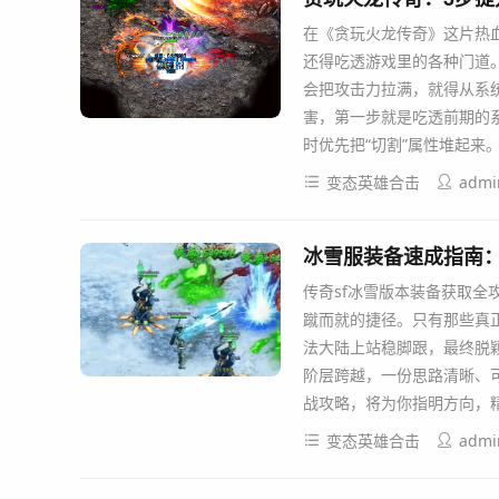
在《贪玩火龙传奇》这片热
还得吃透游戏里的各种门道
会把攻击力拉满，就得从系
害，第一步就是吃透前期的
时优先把“切割”属性堆起来
变态英雄合击
admi
冰雪服装备速成指南
传奇sf冰雪版本装备获取全
蹴而就的捷径。只有那些真
法大陆上站稳脚跟，最终脱
阶层跨越，一份思路清晰、
战攻略，将为你指明方向，
变态英雄合击
admi