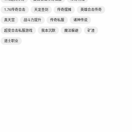
1.76传奇合击
天龙圣剑
传奇摆摊
英雄合击传奇
真天宫
战斗力提升
传奇私服
诸神传说
超变合击私服游戏
我本沉默
魔法躲避
矿渣
道士职业