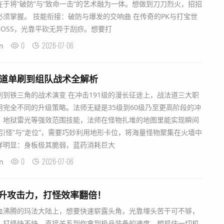
于将“破防”与“致命一击”的艺术融为一体。想做到刀刀烈火，招招
须掌握。 技能衔接：破防与爆发的交响曲 在传奇的PK与打宝世
OSS，光靠平砍无异于刮痧。想要打
0
2026-07-06
n
法道单刷到组队战术全解析
到铁三角的战术演变 在冲击191级的漫长征途上，战法道三大职
完全不同的升级策略。法师无疑是35级到60级乃至更高阶段的冲
、地狱雷光等强效范围技能，法师在怪物扎堆的地图里能实现瞬间
引怪”与“走位”，需要巧妙利用地形卡位，将海量怪物聚集在火墙中
样明显：身板极其脆弱，蓝药消耗巨大
0
2026-07-06
n
提升攻击力，打怪效率翻倍！
血沸腾的玛法大陆上，想要快速崭露头角，光靠埋头苦干可不够，
。打怪快不快，直接关系到你拿到极品装备的速度。想抓住一切机