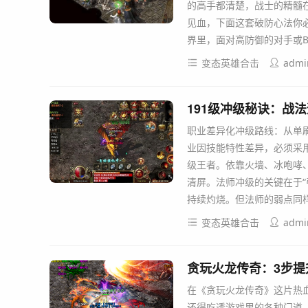
的高手都清楚，战士的精髓在
见血，下面这套破防心法你必
界里，面对高防御的对手或B
变态英雄合击
admi
191级冲级秘诀：战
职业差异化冲级路线：从单刷
业因技能特性差异，必须采用
级王者。依靠火墙、冰咆哮
清屏。法师冲级的关键在于“
持续灼烧。但法师的弱点同
变态英雄合击
admi
贪玩火龙传奇：3步
在《贪玩火龙传奇》这片热
还得吃透游戏里的各种门道