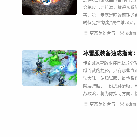
会把攻击力拉满，就得从系
害，第一步就是吃透前期的
时优先把“切割”属性堆起来
变态英雄合击
admi
冰雪服装备速成指南
传奇sf冰雪版本装备获取全
蹴而就的捷径。只有那些真
法大陆上站稳脚跟，最终脱
阶层跨越，一份思路清晰、
战攻略，将为你指明方向，
变态英雄合击
admi