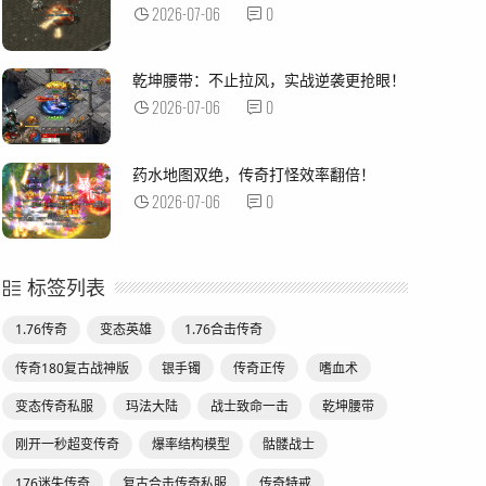
2026-07-06
0
乾坤腰带：不止拉风，实战逆袭更抢眼！
2026-07-06
0
药水地图双绝，传奇打怪效率翻倍！
2026-07-06
0
标签列表
1.76传奇
变态英雄
1.76合击传奇
传奇180复古战神版
银手镯
传奇正传
嗜血术
变态传奇私服
玛法大陆
战士致命一击
乾坤腰带
刚开一秒超变传奇
爆率结构模型
骷髅战士
176迷失传奇
复古合击传奇私服
传奇特戒