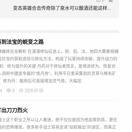
下一篇
变态英雄合击传奇除了泉水可以酿酒还能这样？(除了可以酿酒的泉水之外，《变形英雄进击传奇还能做什么呢？)
料到法宝的蜕变之路
神器炼化全解析 在漫漫修仙征途上，财、侣、法、地四大要素相辅
类珍宝的获取途径与炼化方法，构成了玩家持续突破、提升战力的
制：修为提升的关键 丹药对于修仙者而言，是增进修为、恢复状
人洞府中建造专属的“炼丹房”，利用平日里采集到的灵草与稀有矿
。 修为丹：服用后可直接增加灵气值，大幅加
0
2026-07-06
n
打出刀刀烈火
战士这个职业之所以让人着迷，绝不仅仅是因为他血厚防高，更在
局的恐怖爆发。很多新手战士容易走进“站桩输出”的误区，而真正