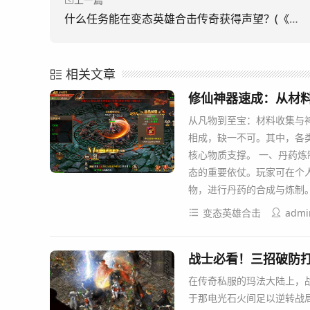
上一篇
什么任务能在变态英雄合击传奇获得声望？(《变形英雄出击传奇中哪些任务可以获得声望？)
相关文章
修仙神器速成：从材
从凡物到至宝：材料收集与
相成，缺一不可。其中，各
核心物质支撑。 一、丹药炼
态的重要依仗。玩家可在个
物，进行丹药的合成与炼制
变态英雄合击
admi
战士必看！三招破防
在传奇私服的玛法大陆上，
于那电光石火间足以逆转战