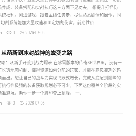
统养成、装备搭配和实战技巧这三方面下足功夫。 想提升打怪伤
系统福利。刚进游戏，跟着主线任务走，尽快熟悉剧情和操作，同
。切割系统能加大量攻速和固定切割伤害，前期性价
0
2026-07-06
n
：从萌新到冰封战神的蜕变之路
攻略：从新手开荒到战力爆表 在冰雪版本的传奇SF世界里，没有一
正吃透地图机制、懂得资源如何分配的玩家，才能在寒风凛冽的玛
颖而出。想让自己的战斗力实现飞跃式增长，完成从底层到巅峰的
可执行性极强的装备获取规划必不可少。下面这份覆盖全阶段的实
精准避坑，助你一步一个脚印登上顶峰。 一、
0
2026-07-06
n