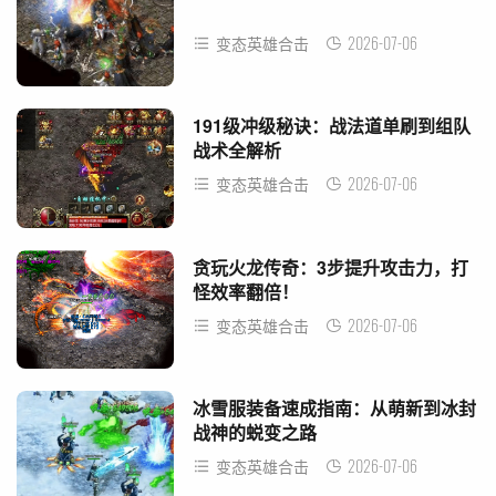
2026-07-06
变态英雄合击
191级冲级秘诀：战法道单刷到组队
战术全解析
2026-07-06
变态英雄合击
贪玩火龙传奇：3步提升攻击力，打
怪效率翻倍！
2026-07-06
变态英雄合击
冰雪服装备速成指南：从萌新到冰封
战神的蜕变之路
2026-07-06
变态英雄合击