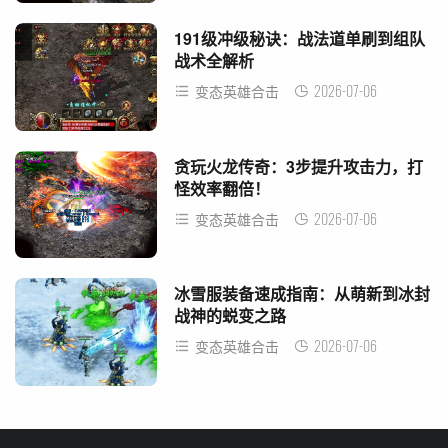
191级冲级秘诀：战法道单刷到组队
战术全解析
2026-07-06
变态英雄合击
贪玩火龙传奇：3步提升攻击力，打
怪效率翻倍！
2026-07-06
变态英雄合击
冰雪服装备速成指南：从萌新到冰封
战神的蜕变之路
2026-07-06
变态英雄合击