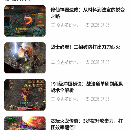
修仙神器速成：从材料到法宝的蜕变
之路
2026-07-06
变态英雄合击
战士必看！三招破防打出刀刀烈火
2026-07-06
变态英雄合击
191级冲级秘诀：战法道单刷到组队
战术全解析
2026-07-06
变态英雄合击
贪玩火龙传奇：3步提升攻击力，打
怪效率翻倍！