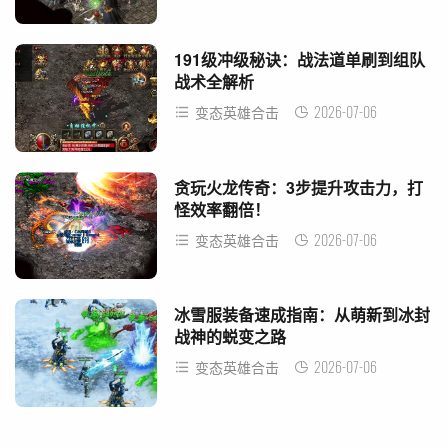
191级冲级秘诀：战法道单刷到组队
战术全解析
2026-07-06
变态英雄合击
贪玩火龙传奇：3步提升攻击力，打
怪效率翻倍！
2026-07-06
变态英雄合击
冰雪服装备速成指南：从萌新到冰封
战神的蜕变之路
2026-07-06
变态英雄合击