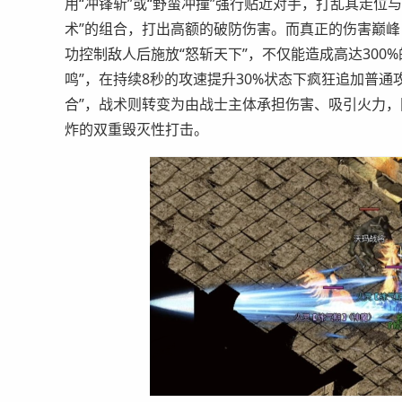
用“冲锋斩”或“野蛮冲撞”强行贴近对手，打乱其走位
术”的组合，打出高额的破防伤害。而真正的伤害巅峰
功控制敌人后施放“怒斩天下”，不仅能造成高达300
鸣”，在持续8秒的攻速提升30%状态下疯狂追加普
合”，战术则转变为由战士主体承担伤害、吸引火力，
炸的双重毁灭性打击。