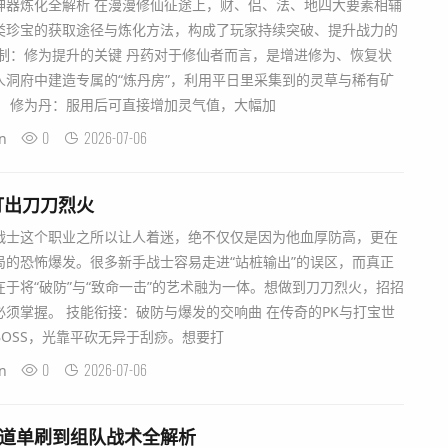
神器炼化全解析 在漫漫修仙征途上，财、侣、法、地四大要素相辅
类珍宝的获取途径与炼化方法，构成了玩家持续突破、提升战力的
制：修为提升的关键 丹药对于修仙者而言，是增进修为、恢复状
人洞府中建造专属的“炼丹房”，利用平日里采集到的灵草与稀有矿
。 修为丹：服用后可直接增加灵气值，大幅加
0
2026-07-06
n
打出刀刀烈火
战士这个职业之所以让人着迷，绝不仅仅是因为他血厚防高，更在
局的恐怖爆发。很多新手战士容易走进“站桩输出”的误区，而真正
于将“破防”与“致命一击”的艺术融为一体。想做到刀刀烈火，招招
须掌握。 技能衔接：破防与爆发的交响曲 在传奇的PK与打宝世
OSS，光靠平砍无异于刮痧。想要打
0
2026-07-06
n
法道单刷到组队战术全解析