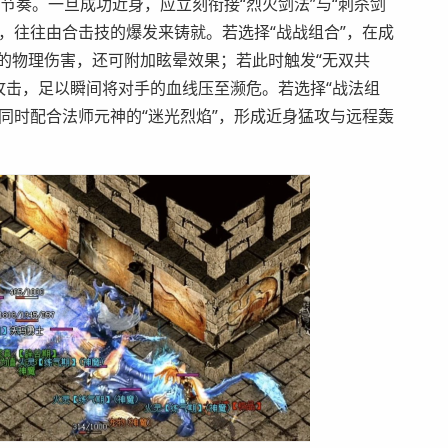
与节奏。一旦成功近身，应立刻衔接“烈火剑法”与“刺杀剑
，往往由合击技的爆发来铸就。若选择“战战组合”，在成
%的物理伤害，还可附加眩晕效果；若此时触发“无双共
通攻击，足以瞬间将对手的血线压至濒危。若选择“战法组
同时配合法师元神的“迷光烈焰”，形成近身猛攻与远程轰