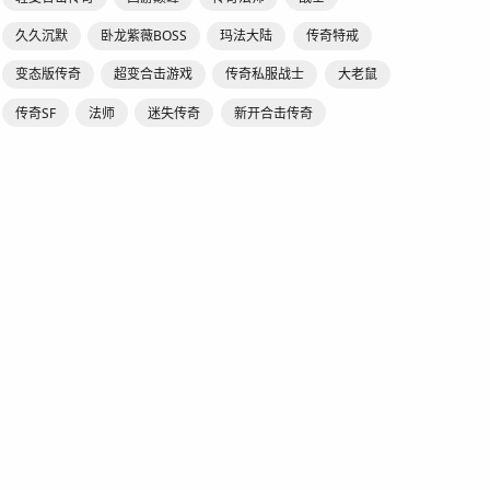
久久沉默
卧龙紫薇BOSS
玛法大陆
传奇特戒
变态版传奇
超变合击游戏
传奇私服战士
大老鼠
传奇SF
法师
迷失传奇
新开合击传奇