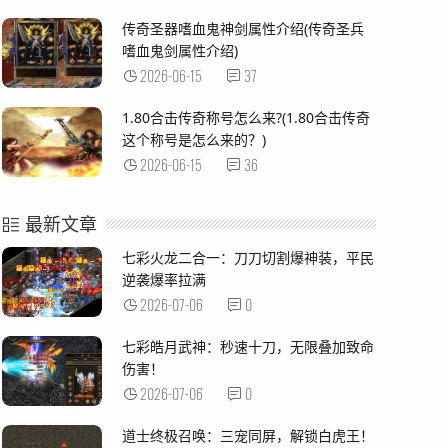
传奇圣器嗜血鬼神剑属性介绍(传奇圣兵
嗜血鬼剑属性介绍)
2026-06-15
37
1.80合击传奇称号怎么来?(1.80合击传奇
这个称号是怎么来的？)
2026-06-15
36
最新文章
七彩火龙二合一：刀刀切割爆神装，平民
逆袭爆率拉满
2026-07-06
0
七彩皓月武神：秒速十刀，无限叠加致命
伤害！
2026-07-06
0
道士终极召唤：三宠同屏，解锁白虎王！