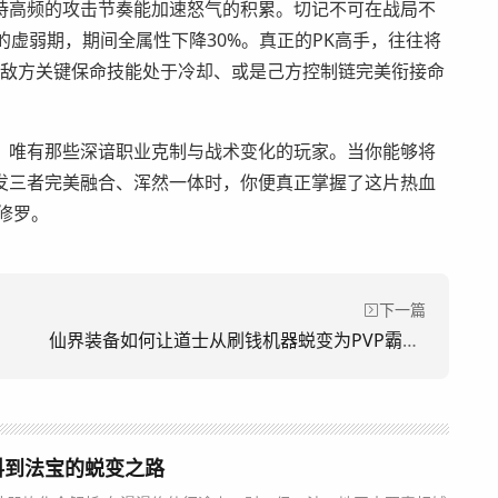
持高频的攻击节奏能加速怒气的积累。切记不可在战局不
的虚弱期，期间全属性下降30%。真正的PK高手，往往将
只在敌方关键保命技能处于冷却、或是己方控制链完美衔接命
，唯有那些深谙职业克制与战术变化的玩家。当你能够将
发三者完美融合、浑然一体时，你便真正掌握了这片热血
修罗。
下一篇
仙界装备如何让道士从刷钱机器蜕变为PVP霸主？
料到法宝的蜕变之路