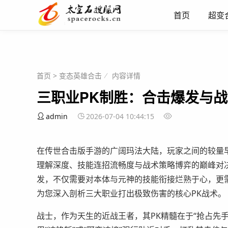
首页
超变
首页
>
变态英雄合击
内容详情
三职业PK制胜：合击爆发与
admin
2026-07-04 10:44:15
在传世合击版手游的广阔玛法大陆，玩家之间的较量
理解深度、技能连招流畅度与战术策略博弈的巅峰对
发，不仅需要对本体与元神的技能衔接烂熟于心，更
为您深入剖析三大职业打出极致伤害的核心PK战术。
战士，作为天生的近战王者，其PK精髓在于“抢占先