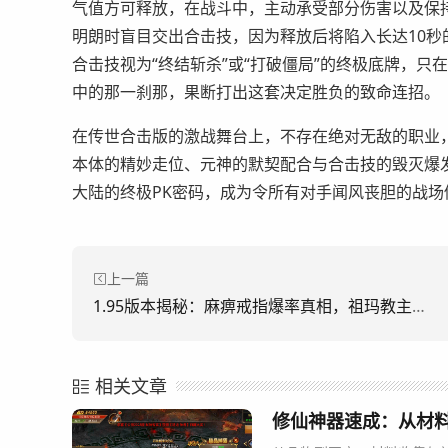
气值方可释放，在战斗中，主动承受部分伤害以及保
明朗时盲目交出合击技，因为释放后将陷入长达10秒
合击技视为“终结斩杀”或“打破僵局”的终极底牌，
中的那一刹那，果断打出这套决定胜负的致命连招。
在传世合击版的激战舞台上，不存在绝对无敌的职业
本体的精妙走位、元神的默契配合与合击技的毁灭爆
大陆的终极PK密码，成为令所有对手闻风丧胆的战场
上一篇
1.95版本揭秘：麻痹戒指爆率真相，祖玛教主与暗龙谁是真身？
相关文章
修仙神器速成：从材