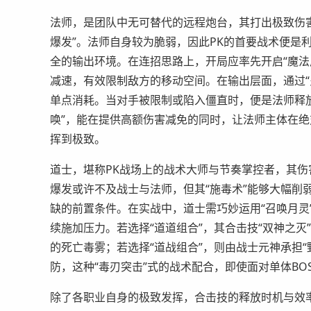
法师，是团队中无可替代的远程炮台，其打出极致伤
爆发”。法师自身较为脆弱，因此PK的首要战术便是
全的输出环境。在连招思路上，开局应率先开启“魔法盾
减速，有效限制敌方的移动空间。在输出层面，通过“
单点消耗。当对手被限制或陷入僵直时，便是法师释放
唤”，能在提供高额伤害减免的同时，让法师主体在
挥到极致。
道士，堪称PK战场上的战术大师与节奏掌控者，其伤
爆发或许不及战士与法师，但其“施毒术”能够大幅削
缺的前置条件。在实战中，道士需巧妙运用“召唤月灵
续施加压力。若选择“道道组合”，其合击技“双神之灭
的死亡毒雾；若选择“道战组合”，则由战士元神承担
防，这种“毒刃突击”式的战术配合，即使面对单体B
除了各职业自身的极致发挥，合击技的释放时机与效率