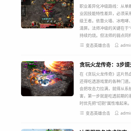
职业差异化冲级路线：从单刷
业因技能特性差异，必须采用
级王者。依靠火墙、冰咆哮
清屏。法师冲级的关键在于“
持续灼烧。但法师的弱点同
变态英雄合击
admi
贪玩火龙传奇：3步
在《贪玩火龙传奇》这片热
还得吃透游戏里的各种门道
会把攻击力拉满，就得从系
害，第一步就是吃透前期的
时优先把“切割”属性堆起来
变态英雄合击
admi