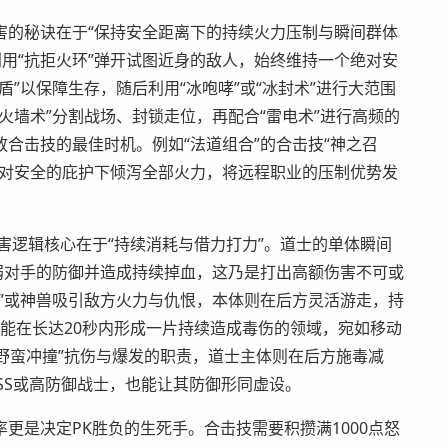
害的秘诀在于“保持安全距离下的持续火力压制与瞬间群体
利用“抗拒火环”弹开试图近身的敌人，始终维持一个绝对安
”以保障生存，随后利用“冰咆哮”或“冰封术”进行大范围
火墙术”分割战场、封锁走位，再配合“雷电术”进行高频的
合击技的最佳时机。例如“法道组合”的合击技“神之召
绝对安全的庇护下倾泻全部火力，将远程职业的压制优势发
害逻辑核心在于“持续消耗与借力打力”。道士的单体瞬间
弱对手的防御并造成持续掉血，这乃是打出高额伤害不可或
”或神兽吸引敌方火力与仇恨，本体则在后方灵活游走，持
”能在长达20秒内形成一片持续造成毒伤的领域，宛如移动
“野蛮冲撞”抗伤与爆发的职责，道士主体则在后方施毒减
OSS或高防御战士，也能让其防御形同虚设。
更是决定PK胜负的生死手。合击技需要积攒满1000点怒