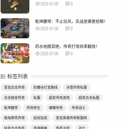
2026-07-06
0
乾坤腰带：不止拉风，实战逆袭更抢眼！
2026-07-06
0
药水地图双绝，传奇打怪效率翻倍！
2026-07-06
0
标签列表
变态合击传奇
封魔谷打宝路线
冰雪传奇私服
合击微变传奇
私服
超变传奇游戏
超变合击私服
乾坤腰带
传奇转生
嘟嘟传奇
传奇战士
绝地莽荒传奇
经验加成
变态英雄传奇新服网
轻变合击传奇
西游巅峰
传奇法师
战士