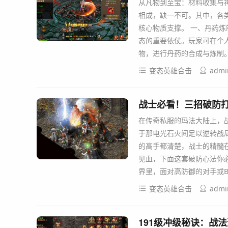
从凡物到至宝：材料收集与
相成，缺一不可。其中，各
核心物质支撑。 一、丹药炼
态的重要依仗。玩家可在个
物，进行丹药的合成与炼制
变态英雄合击
admi
战士必看！三招破防
在传奇私服的玛法大陆上，
于那电光石火间足以逆转战
的高手都清楚，战士的精髓在
见血，下面这套破防心法你必
界里，面对高防御的对手或B
变态英雄合击
admi
191级冲级秘诀：战