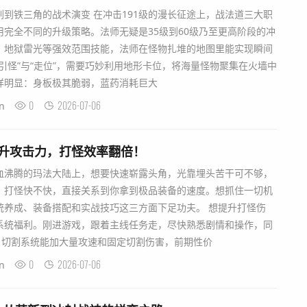
到铁三角的战术演变 在冲击191级的漫长征途上，战法道三大职
完全不同的升级策略。法师无疑是35级到60级乃至更高阶段的冲
、地狱雷光等强效范围技能，法师在怪物扎堆的地图里能实现瞬间
引怪”与“走位”，需要巧妙利用地形卡位，将海量怪物聚集在火墙中
样明显：身板极其脆弱，蓝药消耗巨大
0
2026-07-06
n
提升攻击力，打怪效率翻倍！
血沸腾的玛法大陆上，想要快速崭露头角，光靠埋头苦干可不够，
。打怪快不快，直接关系到你拿到极品装备的速度。想抓住一切机
统养成、装备搭配和实战技巧这三方面下足功夫。 想提升打怪伤
系统福利。刚进游戏，跟着主线任务走，尽快熟悉剧情和操作，同
。切割系统能加大量攻速和固定切割伤害，前期性价
0
2026-07-06
n