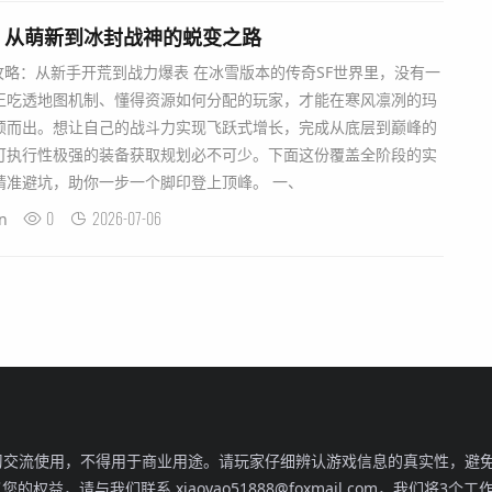
：从萌新到冰封战神的蜕变之路
攻略：从新手开荒到战力爆表 在冰雪版本的传奇SF世界里，没有一
正吃透地图机制、懂得资源如何分配的玩家，才能在寒风凛冽的玛
颖而出。想让自己的战斗力实现飞跃式增长，完成从底层到巅峰的
可执行性极强的装备获取规划必不可少。下面这份覆盖全阶段的实
精准避坑，助你一步一个脚印登上顶峰。 一、
0
2026-07-06
n
交流使用，不得用于商业用途。请玩家仔细辨认游戏信息的真实性，避免
，请与我们联系 xiaoyao51888@foxmail.com，我们将3个