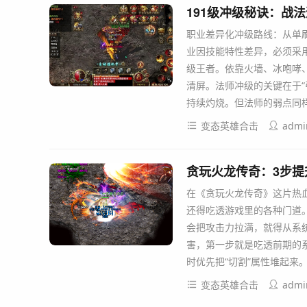
191级冲级秘诀：战
职业差异化冲级路线：从单刷
业因技能特性差异，必须采用
级王者。依靠火墙、冰咆哮
清屏。法师冲级的关键在于“
持续灼烧。但法师的弱点同
变态英雄合击
admi
贪玩火龙传奇：3步
在《贪玩火龙传奇》这片热
还得吃透游戏里的各种门道
会把攻击力拉满，就得从系
害，第一步就是吃透前期的
时优先把“切割”属性堆起来
变态英雄合击
admi