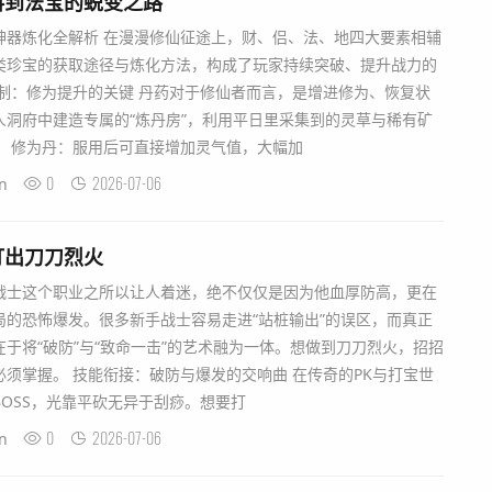
料到法宝的蜕变之路
神器炼化全解析 在漫漫修仙征途上，财、侣、法、地四大要素相辅
类珍宝的获取途径与炼化方法，构成了玩家持续突破、提升战力的
制：修为提升的关键 丹药对于修仙者而言，是增进修为、恢复状
人洞府中建造专属的“炼丹房”，利用平日里采集到的灵草与稀有矿
。 修为丹：服用后可直接增加灵气值，大幅加
0
2026-07-06
n
打出刀刀烈火
战士这个职业之所以让人着迷，绝不仅仅是因为他血厚防高，更在
局的恐怖爆发。很多新手战士容易走进“站桩输出”的误区，而真正
于将“破防”与“致命一击”的艺术融为一体。想做到刀刀烈火，招招
须掌握。 技能衔接：破防与爆发的交响曲 在传奇的PK与打宝世
OSS，光靠平砍无异于刮痧。想要打
0
2026-07-06
n