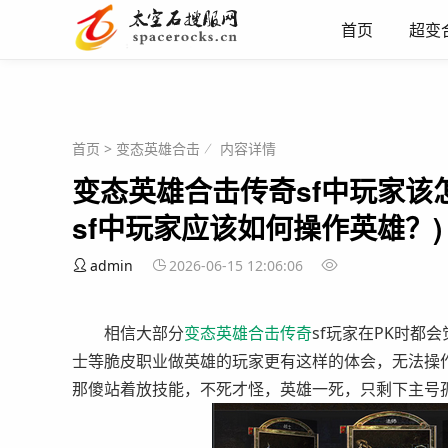
首页
超变
首页
>
变态英雄合击
内容详情
变态英雄合击传奇sf中玩家该
sf中玩家应该如何操作英雄？)
admin
2026-06-15 12:06:06
相信大部分
变态英雄
合击
传奇
sf玩家在PK时
士等脆皮职业做英雄的玩家更有这样的体会，无法操
那傻站着放技能，不死才怪，英雄一死，只剩下主号