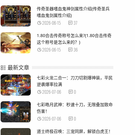
传奇圣器嗜血鬼神剑属性介绍(传奇圣兵
嗜血鬼剑属性介绍)
2026-06-15
37
1.80合击传奇称号怎么来?(1.80合击传奇
这个称号是怎么来的？)
2026-06-15
36
最新文章
七彩火龙二合一：刀刀切割爆神装，平民
逆袭爆率拉满
2026-07-06
0
七彩皓月武神：秒速十刀，无限叠加致命
伤害！
2026-07-06
0
道士终极召唤：三宠同屏，解锁白虎王！