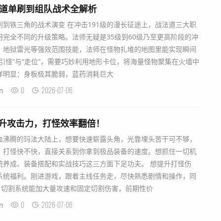
法道单刷到组队战术全解析
到铁三角的战术演变 在冲击191级的漫长征途上，战法道三大职
完全不同的升级策略。法师无疑是35级到60级乃至更高阶段的冲
、地狱雷光等强效范围技能，法师在怪物扎堆的地图里能实现瞬间
引怪”与“走位”，需要巧妙利用地形卡位，将海量怪物聚集在火墙中
样明显：身板极其脆弱，蓝药消耗巨大
0
2026-07-06
n
提升攻击力，打怪效率翻倍！
血沸腾的玛法大陆上，想要快速崭露头角，光靠埋头苦干可不够，
。打怪快不快，直接关系到你拿到极品装备的速度。想抓住一切机
统养成、装备搭配和实战技巧这三方面下足功夫。 想提升打怪伤
系统福利。刚进游戏，跟着主线任务走，尽快熟悉剧情和操作，同
。切割系统能加大量攻速和固定切割伤害，前期性价
0
2026-07-06
n