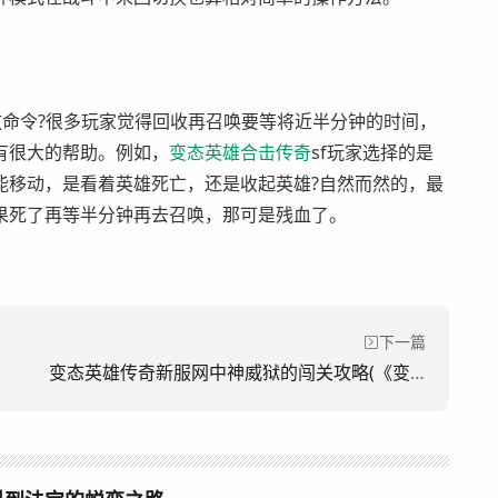
放命令?很多玩家觉得回收再召唤要等将近半分钟的时间，
有很大的帮助。例如，
变态英雄
合击
传奇
sf玩家选择的是
能移动，是看着英雄死亡，还是收起英雄?自然而然的，最
果死了再等半分钟再去召唤，那可是残血了。
下一篇
变态英雄传奇新服网中神威狱的闯关攻略(《变形英雄传奇新服强力监狱突破指南)