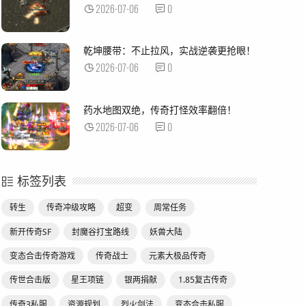
2026-07-06
0
乾坤腰带：不止拉风，实战逆袭更抢眼！
2026-07-06
0
药水地图双绝，传奇打怪效率翻倍！
2026-07-06
0
标签列表
转生
传奇冲级攻略
超变
周常任务
新开传奇SF
封魔谷打宝路线
妖兽大陆
变态合击传奇游戏
传奇战士
元素大极品传奇
传世合击版
星王项链
银两捐献
1.85复古传奇
传奇3私服
资源规划
烈火剑法
变态合击私服