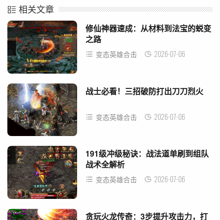
相关文章
修仙神器速成：从材料到法宝的蜕变
之路
2026-07-06
变态英雄合击
战士必看！三招破防打出刀刀烈火
2026-07-06
变态英雄合击
191级冲级秘诀：战法道单刷到组队
战术全解析
2026-07-06
变态英雄合击
贪玩火龙传奇：3步提升攻击力，打