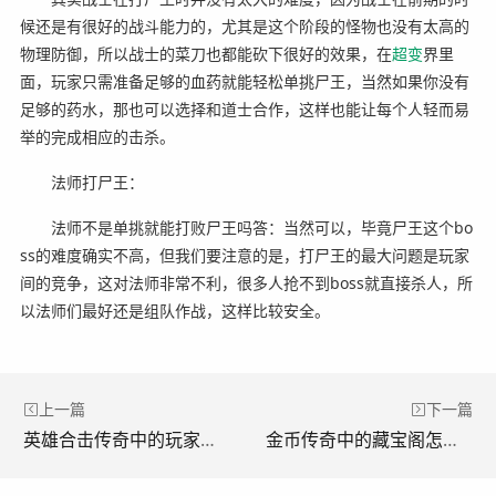
候还是有很好的战斗能力的，尤其是这个阶段的怪物也没有太高的
物理防御，所以战士的菜刀也都能砍下很好的效果，在
超变
界里
面，玩家只需准备足够的血药就能轻松单挑尸王，当然如果你没有
足够的药水，那也可以选择和道士合作，这样也能让每个人轻而易
举的完成相应的击杀。
法师打尸王：
法师不是单挑就能打败尸王吗答：当然可以，毕竟尸王这个bo
ss的难度确实不高，但我们要注意的是，打尸王的最大问题是玩家
间的竞争，这对法师非常不利，很多人抢不到boss就直接杀人，所
以法师们最好还是组队作战，这样比较安全。
上一篇
下一篇
英雄合击传奇中的玩家等级的不同层次。(英雄打击传奇中不同等级的玩家等级。)
金币传奇中的藏宝阁怎么打?(金币传奇如何打败宝藏阁？)