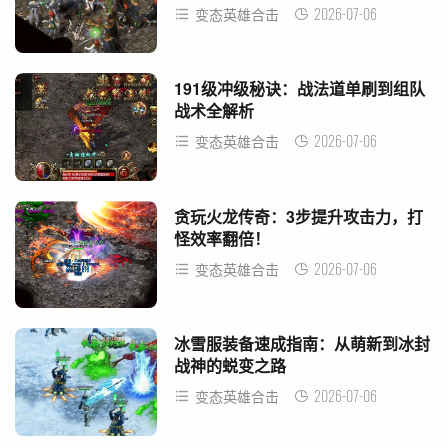
2026-07-06
变态英雄合击
191级冲级秘诀：战法道单刷到组队
战术全解析
2026-07-06
变态英雄合击
贪玩火龙传奇：3步提升攻击力，打
怪效率翻倍！
2026-07-06
变态英雄合击
冰雪服装备速成指南：从萌新到冰封
战神的蜕变之路
2026-07-06
变态英雄合击