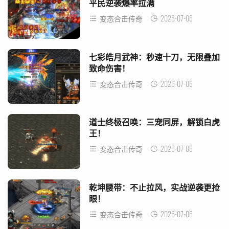
平民逆袭爆率拉满
2026-07-06
变态合击传奇
七彩皓月武神：秒速十刀，无限叠加
致命伤害！
2026-07-06
变态合击传奇
道士终极召唤：三宠同屏，解锁白虎
王！
2026-07-06
变态合击传奇
乾坤腰带：不止拉风，实战逆袭更抢
眼！
2026-07-06
变态合击传奇