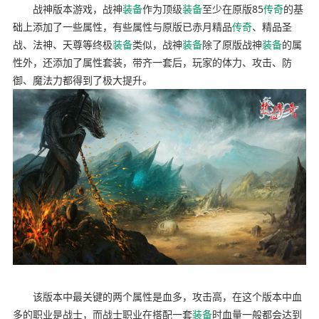
战神版本游戏，战神
装备
作为顶级
装备
至少在原版85
传奇
的基
础上添加了一些属性，有些属性与原版已赤月精品
传奇
、精品圣
战、法神、天尊等终极
装备
类似，战神
装备
除了原版战神
装备
的属
性外，还添加了属性套装，带齐一套后，玩家的体力、攻击、防
御、魔法力都得到了极大提升。
该版本中最关键的两个属性是血多，攻击高，在这个版本中血
多的职业是战士，而战士职业在搭配一套
装备
时血量一般都会达到