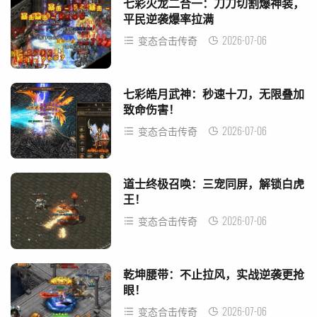
七彩火龙二合一：刀刀切割爆神装，
平民逆袭爆率拉满
2026-07-06
变态合击传奇
七彩皓月武神：秒速十刀，无限叠加
致命伤害！
2026-07-06
变态合击传奇
道士终极召唤：三宠同屏，解锁白虎
王！
2026-07-06
变态合击传奇
乾坤腰带：不止拉风，实战逆袭更抢
眼！
2026-07-06
变态合击传奇