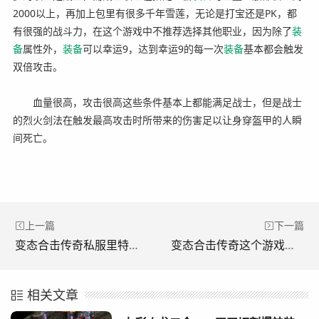
2000以上，再加上包里有很多千年雪莲，无论是打宝还是PK，都
有很强的战斗力，在这个游戏中不推荐选择其他职业，因为除了
装
备
属性外，
装备
可以幸运9，达到幸运9的每一次
装备
基本都会触发
双倍攻击。
血量很高，攻击很高这些条件基本上都能满足战士，但是战士
的烈火剑法在触发最高攻击时所带来的伤害足以让身穿盔甲的人瞬
间死亡。
上一篇
下一篇
变态合击传奇私服里特戒的好处(异常联击传奇私服中特殊戒指的好处)
变态合击传奇这个游戏中最强的道士隐身。(变形攻击传奇游戏中最强道士是隐形的。)
相关文章