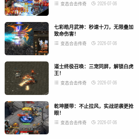
2026-07-06
变态合击传奇
七彩皓月武神：秒速十刀，无限叠加
致命伤害！
2026-07-06
变态合击传奇
道士终极召唤：三宠同屏，解锁白虎
王！
2026-07-06
变态合击传奇
乾坤腰带：不止拉风，实战逆袭更抢
眼！
2026-07-06
变态合击传奇