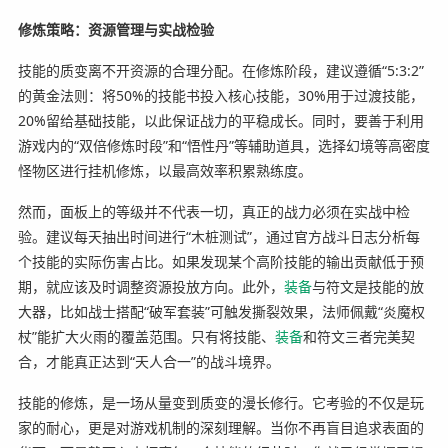
修炼策略：资源管理与实战检验
技能的质变离不开资源的合理分配。在修炼阶段，建议遵循“5:3:2”
的黄金法则：将50%的技能书投入核心技能，30%用于过渡技能，
20%留给基础技能，以此保证战力的平稳成长。同时，要善于利用
游戏内的“双倍修炼时段”和“悟性丹”等辅助道具，选择幻境等高密度
怪物区进行挂机修炼，以最高效率积累熟练度。
然而，面板上的等级并不代表一切，真正的战力必须在实战中检
验。建议每天抽出时间进行“木桩测试”，通过官方战斗日志分析每
个技能的实际伤害占比。如果发现某个高阶技能的输出贡献低于预
期，就应该及时调整资源投放方向。此外，
装备
与符文是技能的放
大器，比如战士搭配“破军套装”可触发撕裂效果，法师佩戴“炎魔权
杖”能扩大火雨的覆盖范围。只有将技能、
装备
和符文三者完美契
合，才能真正达到“天人合一”的战斗境界。
技能的修炼，是一场从量变到质变的漫长修行。它考验的不仅是玩
家的耐心，更是对游戏机制的深刻理解。当你不再盲目追求表面的