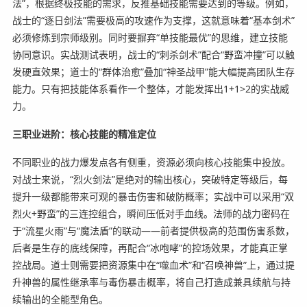
法”，根据终极技能的需求，反推基础技能需要达到的等级。例如，
战士的“逐日剑法”需要极高的攻速作为支撑，这就意味着“基本剑术”
必须修炼到宗师级别。同时要摒弃“单技能最优”的思维，建立技能
协同意识。实战测试表明，战士的“刺杀剑术”配合“野蛮冲撞”可以触
发硬直效果；道士的“群体治愈”叠加“神圣战甲”能大幅提高团队生存
能力。只有把技能体系看作一个整体，才能发挥出1+1>2的实战威
力。
三职业进阶：核心技能的精准定位
不同职业的战力爆发点各有侧重，资源必须向核心技能集中投放。
对战士来说，“烈火剑法”是绝对的输出核心，突破特定等级后，每
提升一级都能带来可观的暴击伤害和破防概率；实战中可以采用“双
烈火+野蛮”的三连控组合，瞬间压低对手血线。法师的战力密码在
于“流星火雨”与“魔法盾”的联动——前者提供极高的范围伤害系数，
后者是生存的底线保障，再配合“冰咆哮”的控场效果，才能真正掌
控战局。道士则需要把资源集中在“噬血术”和“召唤神兽”上，通过提
升神兽的属性继承率与毒伤暴击概率，将自己打造成兼具续航与持
续输出的全能型角色。