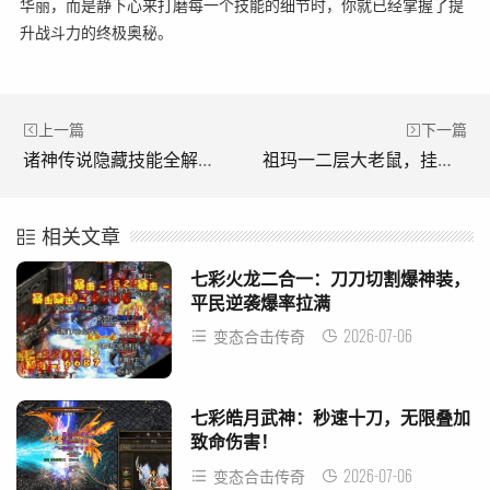
华丽，而是静下心来打磨每一个技能的细节时，你就已经掌握了提
升战斗力的终极奥秘。
上一篇
下一篇
诸神传说隐藏技能全解：从忏悔到自然平衡
祖玛一二层大老鼠，挂机打宝新天堂
相关文章
七彩火龙二合一：刀刀切割爆神装，
平民逆袭爆率拉满
2026-07-06
变态合击传奇
七彩皓月武神：秒速十刀，无限叠加
致命伤害！
2026-07-06
变态合击传奇