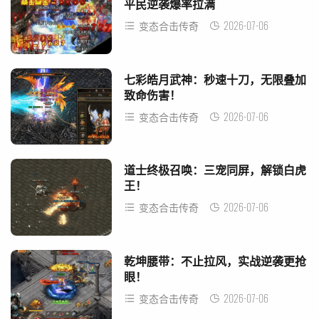
平民逆袭爆率拉满
2026-07-06
变态合击传奇
七彩皓月武神：秒速十刀，无限叠加
致命伤害！
2026-07-06
变态合击传奇
道士终极召唤：三宠同屏，解锁白虎
王！
2026-07-06
变态合击传奇
乾坤腰带：不止拉风，实战逆袭更抢
眼！
2026-07-06
变态合击传奇