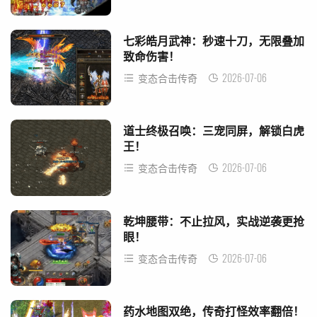
七彩皓月武神：秒速十刀，无限叠加
致命伤害！
2026-07-06
变态合击传奇
道士终极召唤：三宠同屏，解锁白虎
王！
2026-07-06
变态合击传奇
乾坤腰带：不止拉风，实战逆袭更抢
眼！
2026-07-06
变态合击传奇
药水地图双绝，传奇打怪效率翻倍！