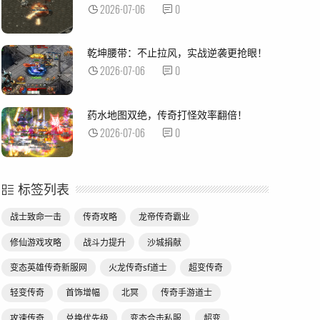
2026-07-06
0
乾坤腰带：不止拉风，实战逆袭更抢眼！
2026-07-06
0
药水地图双绝，传奇打怪效率翻倍！
2026-07-06
0
标签列表
战士致命一击
传奇攻略
龙帝传奇霸业
修仙游戏攻略
战斗力提升
沙城捐献
变态英雄传奇新服网
火龙传奇sf道士
超变传奇
轻变传奇
首饰增幅
北冥
传奇手游道士
攻速传奇
兑换优先级
变态合击私服
超变