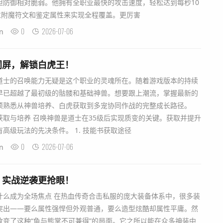
但防御相对脆弱。他拥有全职业最快的攻击速度，轻松达到每秒10
过附魔符文和鉴定属性来实现全程覆盖。更厉害
0
2026-07-06
n
同屏，解锁白虎王！
道士的召唤能力无疑是这个职业的灵魂所在。随着游戏版本的持续
早已超越了最初级的骷髅和基础神兽。想要跟上潮流，掌握最新的
须熟悉从神兽培养、白虎获取到多宠协同作战的完整成长路径。
取与培养 召唤神兽是道士在35级后实现质变的关键。获取并提升
高级玩法的先决条件。 1. 技能书获取途径
0
2026-07-06
n
，实战逆袭更抢眼！
什么成为全场焦点 在热血传奇合击私服的庞大装备体系中，很多装
突出——要么属性强悍但外观普通，要么造型炫酷却属性平庸。然
改变了这种“鱼与熊掌不可兼得”的局面。它之所以能在众多神装中