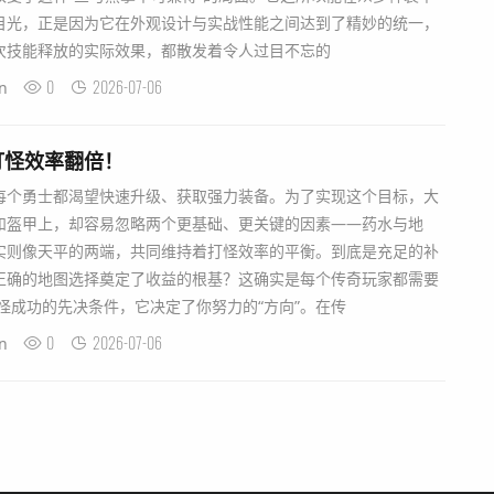
目光，正是因为它在外观设计与实战性能之间达到了精妙的统一，
次技能释放的实际效果，都散发着令人过目不忘的
0
2026-07-06
n
打怪效率翻倍！
每个勇士都渴望快速升级、获取强力装备。为了实现这个目标，大
和盔甲上，却容易忽略两个更基础、更关键的因素——药水与地
实则像天平的两端，共同维持着打怪效率的平衡。到底是充足的补
正确的地图选择奠定了收益的根基？这确实是每个传奇玩家都需要
怪成功的先决条件，它决定了你努力的“方向”。在传
0
2026-07-06
n