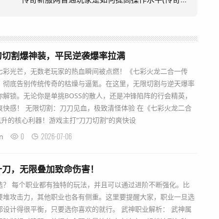
刀切割爆神装，平民逆袭爆率拉满
七彩光芒，无数老玩家的热血瞬间被点燃！《七彩火龙二合一传
，彻底告别传统传奇的枯燥与逼氪。在这里，无限切割与逆天爆率
解锁。无论你是单挑BOSS的散人，还是冲锋陷阵的行会精英，
快感！ 无限切割：刀刀见血，极致清怪体验 在《七彩火龙二合
飙升的核心利器！游戏主打“刀刀切割”的爽快设
0
2026-07-06
n
十刀，无限叠加致命伤害！
选？ 每个职业都有独特的玩法，并且可以通过进阶不断强化。比
要堆攻击力，其他职业也各有侧重。这里要提醒大家，职业一旦选
设计得很平衡，只要选你喜欢的就行。 武神职业解析： 武神属