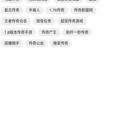
复古传奇
半兽人
1.76传奇
传奇新服网
王者传奇合击
周常任务
超变传奇游戏
1.8版本传奇手游
传奇尸王
刚开一秒传奇
恶魔猎手
传奇公会
微变传奇