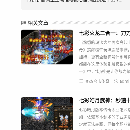
相关文章
七彩火龙二合一：刀
当熟悉的玛法大陆再次亮起
奇》携颠覆性玩法震撼来袭
加持，更有全新称号体系等你
都能在这里体验到最极致的爽
一》中，“切割”是让你战力
变态合击传奇
admi
七彩皓月武神：秒速
七彩皓月版本传奇职业怎么
如，依赖基本剑术的职业需
定就无法转职，但每个职业都