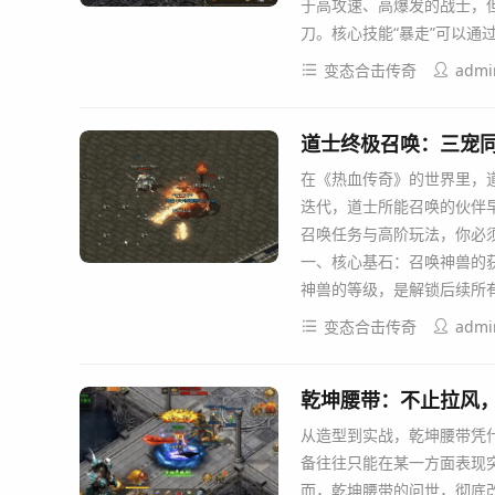
于高攻速、高爆发的战士，
刀。核心技能“暴走”可以通
变态合击传奇
admi
道士终极召唤：三宠
在《热血传奇》的世界里，
迭代，道士所能召唤的伙伴
召唤任务与高阶玩法，你必
一、核心基石：召唤神兽的获
神兽的等级，是解锁后续所有
变态合击传奇
admi
乾坤腰带：不止拉风
从造型到实战，乾坤腰带凭
备往往只能在某一方面表现
而，乾坤腰带的问世，彻底