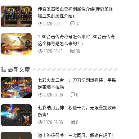
传奇圣器嗜血鬼神剑属性介绍(传奇圣兵
嗜血鬼剑属性介绍)
2026-06-15
37
1.80合击传奇称号怎么来?(1.80合击传奇
这个称号是怎么来的？)
2026-06-15
36
最新文章
七彩火龙二合一：刀刀切割爆神装，平民
逆袭爆率拉满
2026-07-06
0
七彩皓月武神：秒速十刀，无限叠加致命
伤害！
2026-07-06
0
道士终极召唤：三宠同屏，解锁白虎王！