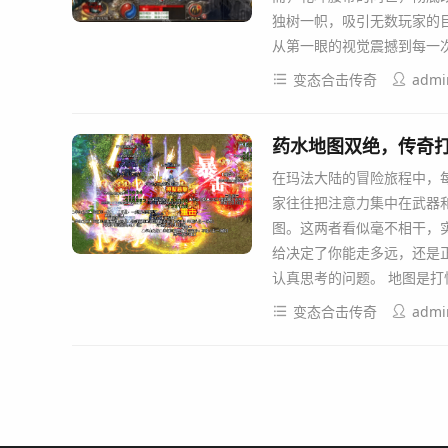
独树一帜，吸引无数玩家的
从第一眼的视觉震撼到每一
变态合击传奇
admi
药水地图双绝，传奇
在玛法大陆的冒险旅程中，
家往往把注意力集中在武器
图。这两者看似毫不相干，
给决定了你能走多远，还是
认真思考的问题。 地图是打
变态合击传奇
admi