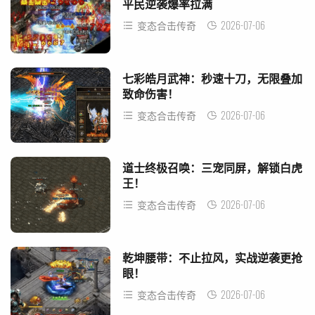
平民逆袭爆率拉满
2026-07-06
变态合击传奇
七彩皓月武神：秒速十刀，无限叠加
致命伤害！
2026-07-06
变态合击传奇
道士终极召唤：三宠同屏，解锁白虎
王！
2026-07-06
变态合击传奇
乾坤腰带：不止拉风，实战逆袭更抢
眼！
2026-07-06
变态合击传奇