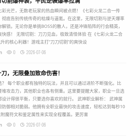
刀切割爆神装，平民逆袭爆率拉满
七彩光芒，无数老玩家的热血瞬间被点燃！《七彩火龙二合一传
，彻底告别传统传奇的枯燥与逼氪。在这里，无限切割与逆天爆率
解锁。无论你是单挑BOSS的散人，还是冲锋陷阵的行会精英，
快感！ 无限切割：刀刀见血，极致清怪体验 在《七彩火龙二合
飙升的核心利器！游戏主打“刀刀切割”的爽快设
0
2026-07-06
n
十刀，无限叠加致命伤害！
选？ 每个职业都有独特的玩法，并且可以通过进阶不断强化。比
要堆攻击力，其他职业也各有侧重。这里要提醒大家，职业一旦选
设计得很平衡，只要选你喜欢的就行。 武神职业解析： 武神属
但防御相对脆弱。他拥有全职业最快的攻击速度，轻松达到每秒10
过附魔符文和鉴定属性来实现全程覆盖。更厉害
0
2026-07-06
n