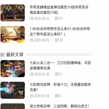
传奇圣器嗜血鬼神剑属性介绍(传奇圣兵
嗜血鬼剑属性介绍)
2026-06-15
37
1.80合击传奇称号怎么来?(1.80合击传奇
这个称号是怎么来的？)
2026-06-15
36
最新文章
七彩火龙二合一：刀刀切割爆神装，平民
逆袭爆率拉满
2026-07-06
0
七彩皓月武神：秒速十刀，无限叠加致命
伤害！
2026-07-06
0
道士终极召唤：三宠同屏，解锁白虎王！