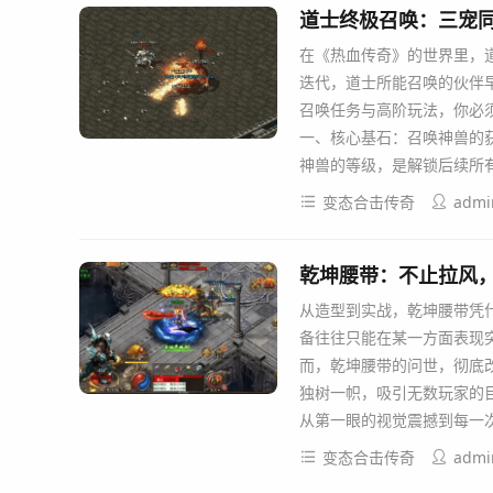
道士终极召唤：三宠
在《热血传奇》的世界里，
迭代，道士所能召唤的伙伴
召唤任务与高阶玩法，你必
一、核心基石：召唤神兽的获
神兽的等级，是解锁后续所有
变态合击传奇
admi
乾坤腰带：不止拉风
从造型到实战，乾坤腰带凭
备往往只能在某一方面表现
而，乾坤腰带的问世，彻底
独树一帜，吸引无数玩家的
从第一眼的视觉震撼到每一
变态合击传奇
admi