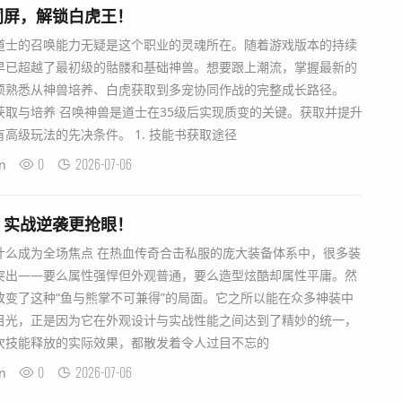
同屏，解锁白虎王！
道士的召唤能力无疑是这个职业的灵魂所在。随着游戏版本的持续
早已超越了最初级的骷髅和基础神兽。想要跟上潮流，掌握最新的
须熟悉从神兽培养、白虎获取到多宠协同作战的完整成长路径。
取与培养 召唤神兽是道士在35级后实现质变的关键。获取并提升
高级玩法的先决条件。 1. 技能书获取途径
0
2026-07-06
n
，实战逆袭更抢眼！
什么成为全场焦点 在热血传奇合击私服的庞大装备体系中，很多装
突出——要么属性强悍但外观普通，要么造型炫酷却属性平庸。然
改变了这种“鱼与熊掌不可兼得”的局面。它之所以能在众多神装中
目光，正是因为它在外观设计与实战性能之间达到了精妙的统一，
次技能释放的实际效果，都散发着令人过目不忘的
0
2026-07-06
n