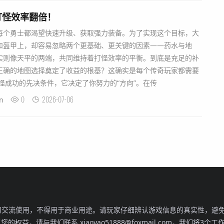
打怪效率翻倍！
每个勇士都渴望快速升级、获取强力装备。为了实现这个目标，大
和盔甲上，却容易忽略两个更基础、更关键的因素——药水与地
实则像天平的两端，共同维持着打怪效率的平衡。到底是充足的补
正确的地图选择奠定了收益的根基？这确实是每个传奇玩家都需要
怪成功的先决条件，它决定了你努力的“方向”。在传
0
2026-07-06
n
交流使用，不得用于商业用途。请玩家仔细辨认游戏信息的真实性，避免
，请与我们联系 xiaoyao51888@foxmail.com，我们将3个