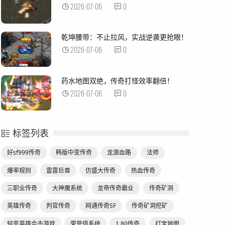
2026-07-06
0
乾坤腰带：不止拉风，实战逆袭更抢眼！
2026-07-06
0
药水地图双绝，传奇打怪效率翻倍！
2026-07-06
0
标签列表
好sf999传奇
韩版中变传奇
龙源血路
法师
爆率规则
雷霆巨兽
仿盛大传奇
热血传奇
三职业传奇
大神魔系统
龙帝传奇霸业
传奇矿洞
英雄传奇
判官传奇
网通传奇SF
传奇矿洞挖矿
轻变英雄合击游戏
荣誉值系统
1.80传奇
打宝地图