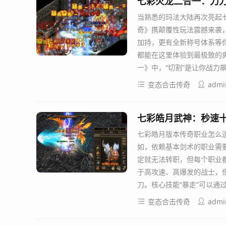
七彩火龙二合一：刀
当熟悉的玛法大陆再次亮起
奇》携颠覆性玩法震撼来袭
加持，更有全新称号体系等你
都能在这里体验到最极致的爽
一》中，“切割”是让你战力
变态合击传奇
admi
七彩皓月武神：秒速
七彩皓月版本传奇职业怎么
如，依赖基本剑术的职业需
定就无法转职，但每个职业都
于高攻速、高爆发的战士，
刀。核心技能“暴走”可以通
变态合击传奇
admi